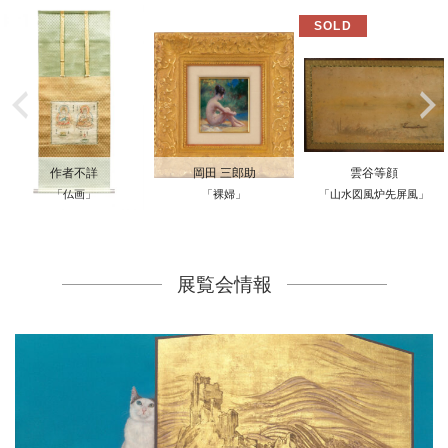
作者不詳
岡田 三郎助
雲谷等顔
「仏画」
「裸婦」
「山水図風炉先屏風」
展覧会情報