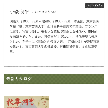
小磯 良平
（こいそ りょうへい）
明治36（1903）兵庫～昭和63（1988）兵庫 洋画家。東京美術
学校（現：東京芸術大学）西洋画科を首席で卒業後、フランス
に留学。写実に優れ、モダンな感覚で端正な女性像や、市民的
な画題を描いた。また、肖像画だけではなく、群像表現も得意
とした。在学中に《兄妹》が帝展入選。《T嬢の像》が帝展特選
を果たす。東京芸術大学名誉教授。芸術院賞受賞。文化勲章受
章。
最新カタログ