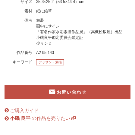
サイズ
35.3×25.2（53.5×44.4）cm
素材
紙に鉛筆
備考
額装
画中にサイン
「有名作家水彩素描作品展」（高槻松坂屋）出品
小磯良平鑑定委員会鑑定証
少々シミ
作品番号
A2-95-143
キーワード
デッサン・素描
お問い合わせ
ご購入ガイド
小磯 良平
の作品を売りたい