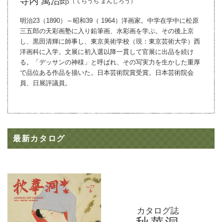
寺内 萬治郎
（てらうち まんじろう）
明治23（1890）～昭和39（ 1964）洋画家。中学在学中に松原
三五郎の天彩画塾に入り鉛筆画、水彩画を学ぶ。その後上京
し、黒田清輝に師事し、東京美術学校（現：東京芸術大学）西
洋画科に入学。文展に初入選以降一貫して官展に出品を続け
る。「デッサンの神様」と呼ばれ、その写実力を生かした重厚
で品位ある作品を描いた。日本芸術院賞受賞。日本芸術院会
員、日展評議員。
最新カタログ
カタログ誌