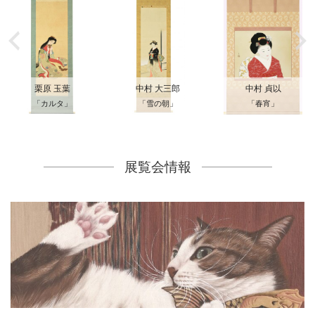
栗原 玉葉
中村 大三郎
中村 貞以
「カルタ」
「雪の朝」
「春宵」
展覧会情報