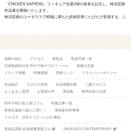
「CHICKEN SAPIENS」フィギュア化第2弾の発表を記念し、柿沼宏樹
作品展を開催いたします。
柿沼宏樹のユーモラスで暗喩に満ちた絵画世界にたびたび登場する、ニ
ワトリと人間が融合し ...
画廊の紹介
アクセス
展覧会
取扱作家一覧
代表取締役社長 田中千秋のプロフィール
推薦の言葉
メディア掲載
関連書籍
関連リンク
プライバシーポリシー
作品紹介
カタログ請求
作品掲載作家
ご購入ガイド
よくあるご質問
お客様の声
用語集
標準絵画寸法表
田中千秋の美人画コラム
特集記事一覧
美術品蒐集の達人に聞く！
美術家百科事典
メルマガ 日本そうだったのか通信
美術品買取 絵画骨董買取プロ
SHUKADO CONTEMPORARY