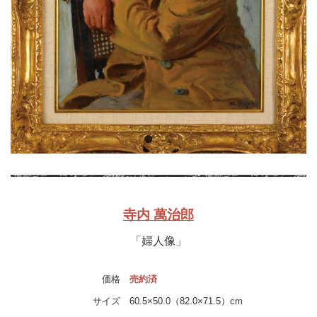
寺内 萬治郎
「婦人像」
価格
売約済
サイズ
60.5×50.0（82.0×71.5）cm