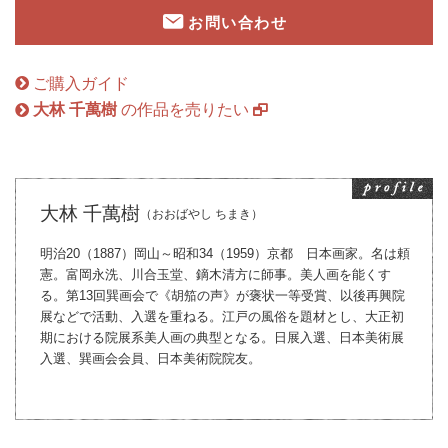
お問い合わせ
ご購入ガイド
大林 千萬樹
の作品を売りたい
大林 千萬樹
（おおばやし ちまき）
明治20（1887）岡山～昭和34（1959）京都 日本画家。名は頼
憲。富岡永洗、川合玉堂、鏑木清方に師事。美人画を能くす
る。第13回巽画会で《胡笳の声》が褒状一等受賞、以後再興院
展などで活動、入選を重ねる。江戸の風俗を題材とし、大正初
期における院展系美人画の典型となる。日展入選、日本美術展
入選、巽画会会員、日本美術院院友。