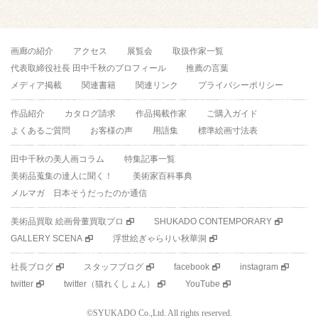
画廊の紹介
アクセス
展覧会
取扱作家一覧
代表取締役社長 田中千秋のプロフィール
推薦の言葉
メディア掲載
関連書籍
関連リンク
プライバシーポリシー
作品紹介
カタログ請求
作品掲載作家
ご購入ガイド
よくあるご質問
お客様の声
用語集
標準絵画寸法表
田中千秋の美人画コラム
特集記事一覧
美術品蒐集の達人に聞く！
美術家百科事典
メルマガ 日本そうだったのか通信
美術品買取 絵画骨董買取プロ
SHUKADO CONTEMPORARY
GALLERY SCENA
浮世絵ぎゃらりい秋華洞
社長ブログ
スタッフブログ
facebook
instagram
twitter
twitter（猫れくしょん）
YouTube
©SYUKADO Co.,Ltd. All rights reserved.