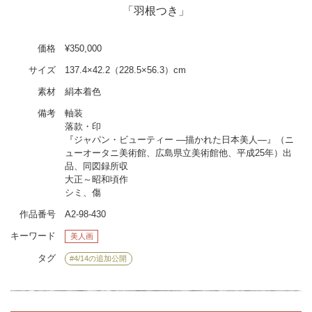
「羽根つき」
価格
¥350,000
サイズ
137.4×42.2（228.5×56.3）cm
素材
絹本着色
備考
軸装
落款・印
『ジャパン・ビューティー ―描かれた日本美人―』（ニ
ューオータニ美術館、広島県立美術館他、平成25年）出
品、同図録所収
大正～昭和頃作
シミ、傷
作品番号
A2-98-430
キーワード
美人画
タグ
#4/14の追加公開