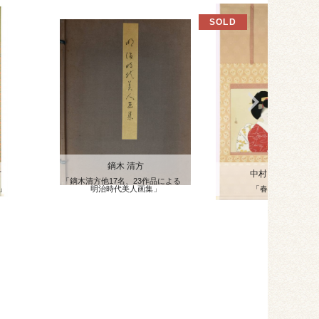
鏑木 清方
方
中村 貞以
「鏑木清方他17名、23作品による
」
明治時代美人画集」
「春宵」