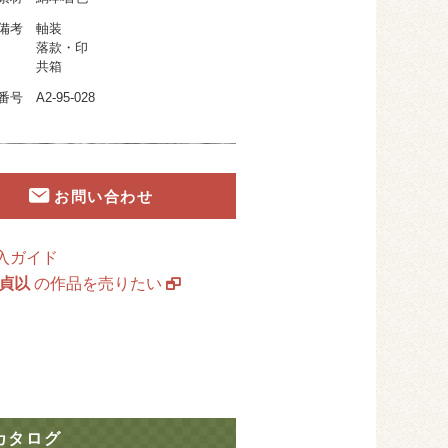
備考
軸装
落款・印
共箱
番号
A2-95-028
お問い合わせ
入ガイド
 貞以
の作品を売りたい
カタログ