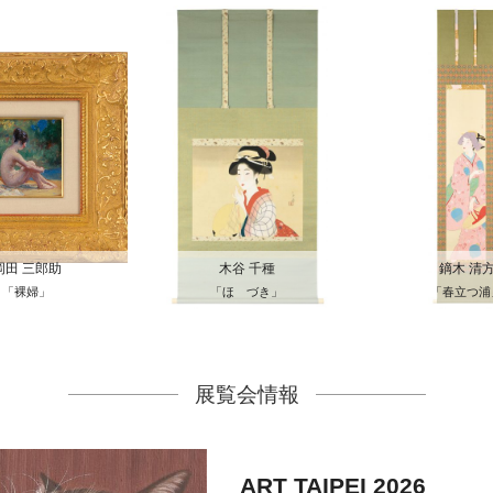
岡田 三郎助
木谷 千種
鏑木 清
「裸婦」
「ほゝづき」
「春立つ浦
展覧会情報
ART TAIPEI 2026