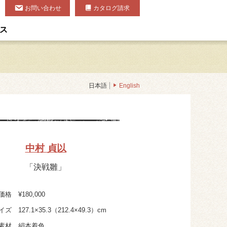
お問い合わせ
カタログ請求
ス
日本語
English
中村 貞以
「決戦雛」
価格
¥180,000
イズ
127.1×35.3（212.4×49.3）cm
素材
絹本着色