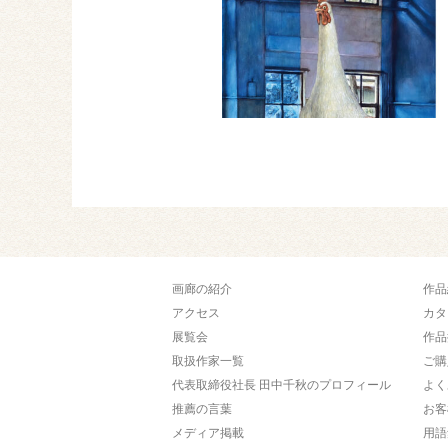
画廊の紹介
作品
アクセス
カタ
展覧会
作品
取扱作家一覧
ご購
代表取締役社長 田中千秋のプロフィール
よく
推薦の言葉
お客
メディア掲載
用語