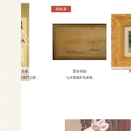
紺谷光俊
雲谷等顔
「於国と山左衛門之図」
「山水図風炉先屏風」