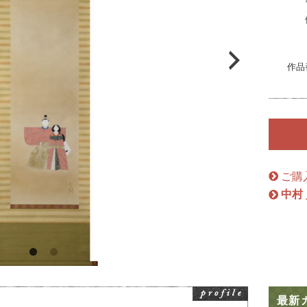
絵画骨董買取プロ
作品
GALLERY SCENA
浮世絵ぎゃらりい秋華洞
ご購
中村
最新