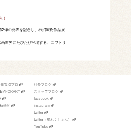
】
（火）
ュア化第2弾の発表を記念し、柿沼宏樹作品展
絵画世界にたびたび登場する、ニワトリ
骨董買取プロ
社長ブログ
TEMPORARY
スタッフブログ
A
facebook
秋華洞
instagram
twitter
twitter（猫れくしょん）
YouTube