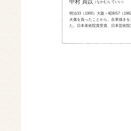
中村 貞以
（なかむら ていい）
明治33（1900）大阪～昭和57（
火傷を負ったことから、合掌描きを
た。日本美術院賞受賞、日本芸術院