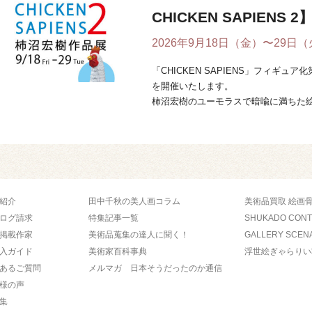
CHICKEN SAPIENS 2
2026年9月18日（金）〜29日
「CHICKEN SAPIENS」フィギ
を開催いたします。
柿沼宏樹のユーモラスで暗喩に満ちた
と人間が融合し ...
紹介
田中千秋の美人画コラム
美術品買取 絵画
ログ請求
特集記事一覧
SHUKADO CON
掲載作家
美術品蒐集の達人に聞く！
GALLERY SCEN
入ガイド
美術家百科事典
浮世絵ぎゃらりい
あるご質問
メルマガ 日本そうだったのか通信
様の声
集