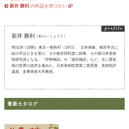
新井 勝利
の作品を売りたい
新井 勝利
（あらい しょうり）
明治28（1895）東京～昭和47（1972） 日本画家。梶田半古に
絵の手ほどきを受け、その後安田靫彦に師事。その後日本美術
院研究員となる。『伊勢物語』や『源氏物語』など、主に歴史
画の世界の追求を進めた。日本美術院賞第二賞受賞、美術院評
議員、多摩美術大学教授。
最新カタログ