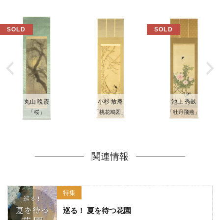
丸山 晩霞
小杉 放庵
池上 秀畝
「桜」
「桃花鳩図」
「牡丹飛燕」
関連情報
特集
巡る！ 夏を待つ花園