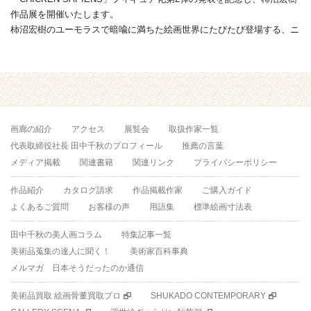
作品展を開催いたします。
柿沼宏樹のユーモラスで暗喩に満ちた絵画世界にたびたび登場する、ニ
ワトリと人間が融合し ...
画廊の紹介
アクセス
展覧会
取扱作家一覧
代表取締役社長 田中千秋のプロフィール
推薦の言葉
メディア掲載
関連書籍
関連リンク
プライバシーポリシー
作品紹介
カタログ請求
作品掲載作家
ご購入ガイド
よくあるご質問
お客様の声
用語集
標準絵画寸法表
田中千秋の美人画コラム
特集記事一覧
美術品蒐集の達人に聞く！
美術家百科事典
メルマガ 日本そうだったのか通信
美術品買取 絵画骨董買取プロ
SHUKADO CONTEMPORARY