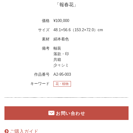
「報春花」
価格
¥100,000
サイズ
48.1×56.6（153.2×72.0）cm
素材
絹本着色
備考
軸装
落款・印
共箱
少々シミ
作品番号
A2-95-003
キーワード
花・植物
お問い合わせ
ご購入ガイド