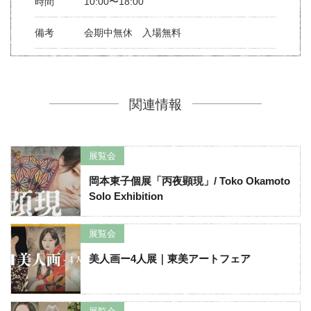
時間
10:00〜18:00
備考
会期中無休 入場無料
関連情報
展覧会
岡本東子個展「丙夜顕現」/ Toko Okamoto
Solo Exhibition
展覧会
美人画ー4人展｜東美アートフェア