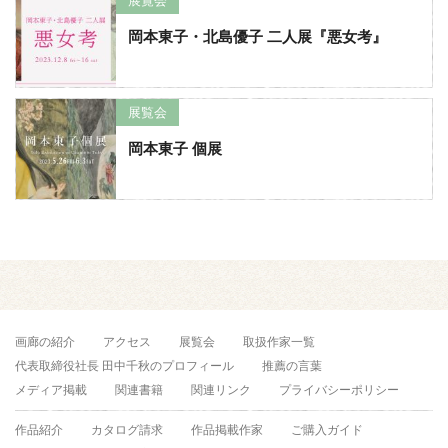
展覧会
岡本東子・北島優子 二人展『悪女考』
展覧会
岡本東子 個展
画廊の紹介
アクセス
展覧会
取扱作家一覧
代表取締役社長 田中千秋のプロフィール
推薦の言葉
メディア掲載
関連書籍
関連リンク
プライバシーポリシー
作品紹介
カタログ請求
作品掲載作家
ご購入ガイド