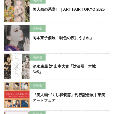
展覧会
美人画の系譜Ⅱ｜ART FAIR TOKYO 2025
展覧会
岡本東子個展「瞑色の夜にうまれ」
展覧会
池永康晟 対 山本大貴「対決展 本戦
5×5」
展覧会
『美人画づくし和装篇』刊行記念展｜東美
アートフェア