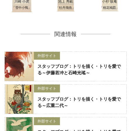
川崎 小虎
池上 秀畝
小杉 放庵
「雪中小鴨」
「牡丹飛燕」
「桃花鳩図」
関連情報
外部サイト
スタッフブログ：トリを描く・トリを愛で
る～伊藤若冲と石崎光瑤～
外部サイト
スタッフブログ：トリを描く・トリを愛で
る～広重二代～
外部サイト