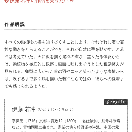
伊藤 若冲
の作品を売りたい
作品解説
すべての動植物の姿を知り尽くすことにより、それぞれに潜む霊
妙な動きをとらえることができ、それが自然に手を動かす、と若
冲は考えていた。天に孤を描く尾羽の潔さ、堂々たる体躯から
は、動植物を徹底的に観察し画面に映し出そうとした奮励努力が
見られる。卵型に広がった首の羽やニッと笑ったような表情から
は、没するまで多く鶏を描いた若冲ならではの、彼らへの愛着ま
でも感じられるようだ。
伊藤 若冲
（いとう じゃくちゅう）
享保元（1716）京都～寛政12（1800） 名は汝鈞、別号斗米庵
など。青物問屋に生まれ、家業の傍ら狩野派や琳派、中国の元