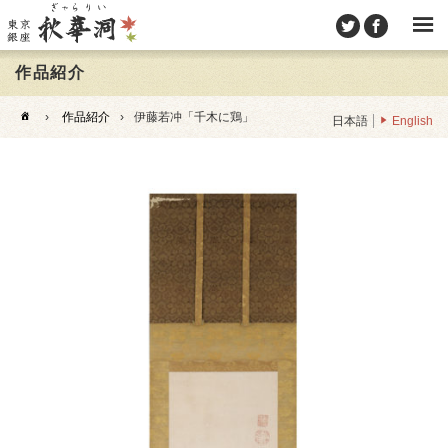
作品紹介
›
作品紹介
›
伊藤若冲「千木に鶏」
日本語
English