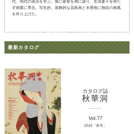
代、明代の画法を学ぶ。後に家督を弟に譲り、生涯妻子を持た
ず画業に専念。写生的、装飾的な花鳥画と水墨画に独自の画風
を作り上げた。
最新カタログ
カタログ誌
秋華洞
Vol.77
2024「冬号」