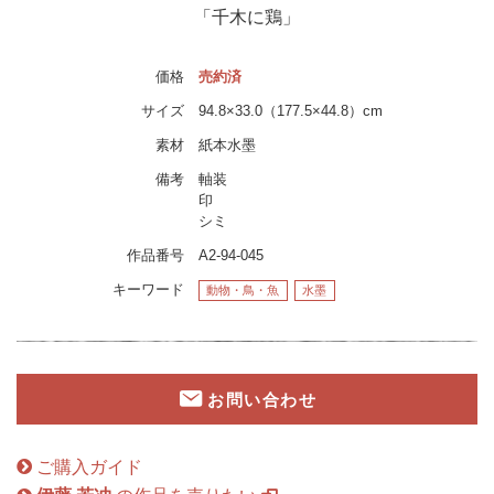
「千木に鶏」
価格
売約済
サイズ
94.8×33.0（177.5×44.8）cm
素材
紙本水墨
備考
軸装
印
シミ
作品番号
A2-94-045
キーワード
動物・鳥・魚
水墨
お問い合わせ
ご購入ガイド