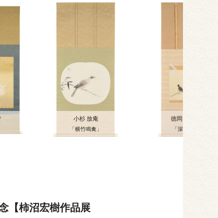
雪
小杉 放庵
徳岡 神泉
「横竹鳴禽」
「深秋」
記念【柿沼宏樹作品展