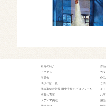
画廊の紹介
作品
アクセス
カタ
展覧会
作品
取扱作家一覧
ご購
代表取締役社長 田中千秋のプロフィール
よく
推薦の言葉
お客
メディア掲載
用語