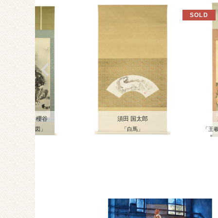
木島 櫻谷
須田 国太郎
「乕図」
「白馬」
「王