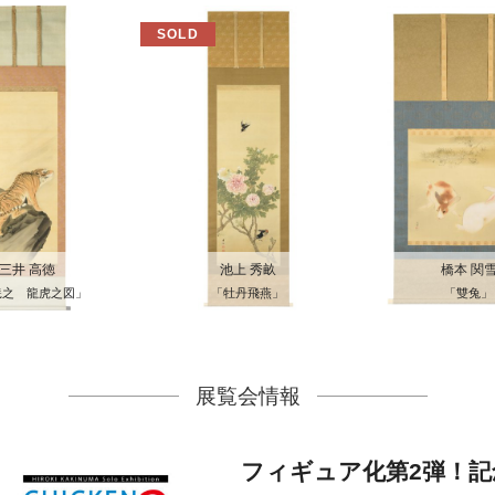
三井 高徳
池上 秀畝
橋本 関
羲之 龍虎之図」
「牡丹飛燕」
「雙兔」
展覧会情報
フィギュア化第2弾！