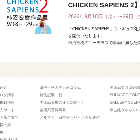
CHICKEN SAPIENS 2
2026年9月18日（金）〜29日
「CHICKEN SAPIENS」フィギ
を開催いたします。
柿沼宏樹のユーモラスで暗喩に満ちた
と人間が融合し ...
紹介
田中千秋の美人画コラム
美術品買取 絵画
ログ請求
特集記事一覧
SHUKADO CON
掲載作家
美術品蒐集の達人に聞く！
GALLERY SCEN
入ガイド
美術家百科事典
浮世絵ぎゃらりい
あるご質問
メルマガ 日本そうだったのか通信
様の声
集