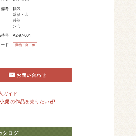
備考
軸装
落款・印
共箱
シミ
品番号
A2-97-604
ワード
動物・鳥・魚
お問い合わせ
入ガイド
 小虎
の作品を売りたい
カタログ