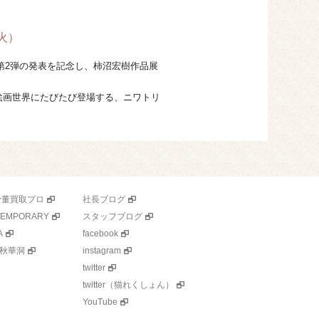
】
（火）
ュア化第2弾の発表を記念し、柿沼宏樹作品展
絵画世界にたびたび登場する、ニワトリ
骨董買取プロ
社長ブログ
TEMPORARY
スタッフブログ
A
facebook
秋華洞
instagram
twitter
twitter（猫れくしょん）
YouTube