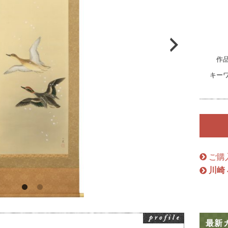
絵画骨董買取プロ
作
GALLERY SCENA
キー
浮世絵ぎゃらりい秋華洞
ご購
川崎
最新