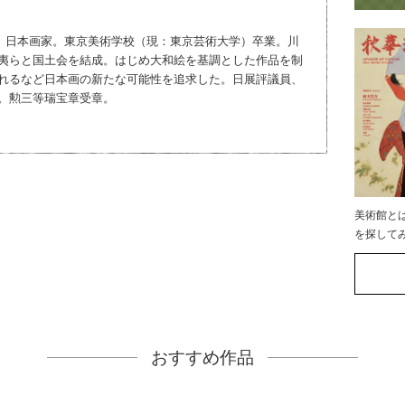
977) 日本画家。東京美術学校（現：東京芸術大学）卒業。川
夷らと国土会を結成。はじめ大和絵を基調とした作品を制
れるなど日本画の新たな可能性を追求した。日展評議員、
。勲三等瑞宝章受章。
美術館と
を探して
おすすめ作品