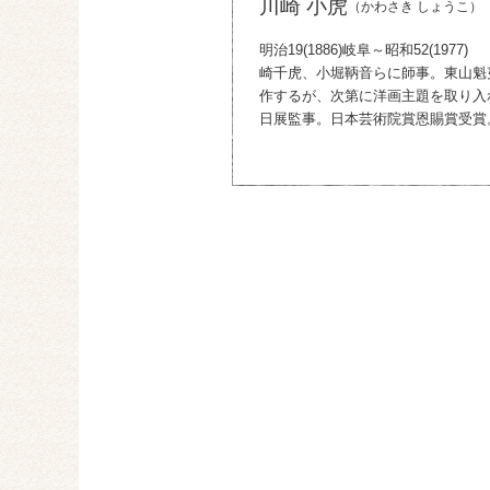
川崎 小虎
（かわさき しょうこ）
明治19(1886)岐阜～昭和52(1
崎千虎、小堀鞆音らに師事。東山魁
作するが、次第に洋画主題を取り入
日展監事。日本芸術院賞恩賜賞受賞