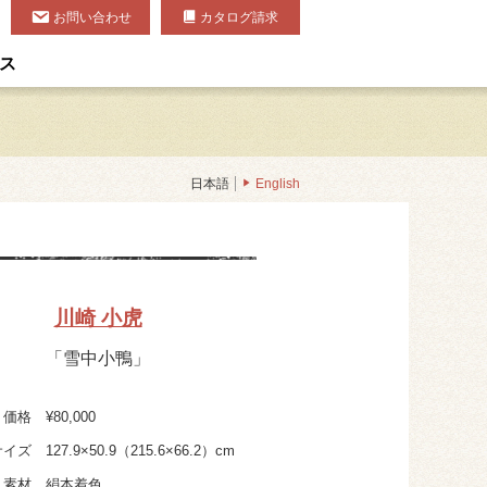
お問い合わせ
カタログ請求
ス
日本語
English
川崎 小虎
「雪中小鴨」
価格
¥80,000
サイズ
127.9×50.9（215.6×66.2）cm
素材
絹本着色