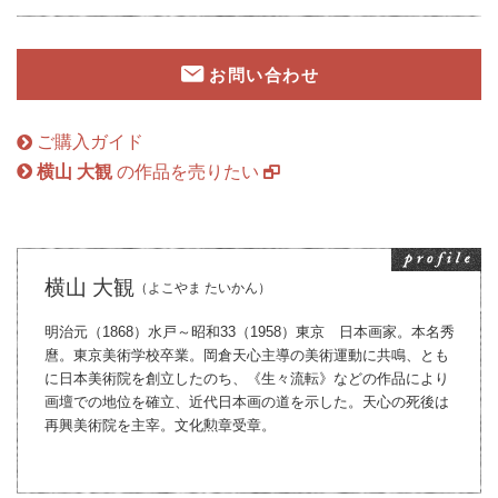
お問い合わせ
ご購入ガイド
横山 大観
の作品を売りたい
横山 大観
（よこやま たいかん）
明治元（1868）水戸～昭和33（1958）東京 日本画家。本名秀
麿。東京美術学校卒業。岡倉天心主導の美術運動に共鳴、とも
に日本美術院を創立したのち、《生々流転》などの作品により
画壇での地位を確立、近代日本画の道を示した。天心の死後は
再興美術院を主宰。文化勲章受章。