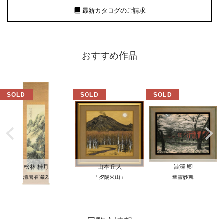
最新カタログのご請求
おすすめ作品
松林 桂月
山本 丘人
澁澤 卿
「清暑看瀑図」
「夕陽火山」
「華雪妙舞」