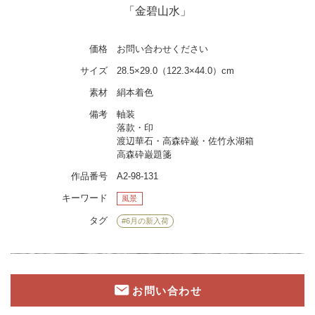
「金碧山水」
価格
お問い合わせください
サイズ
28.5×29.0（122.3×44.0）cm
素材
絹本着色
備考
軸装
落款・印
渡辺華石・高森砕巌・佐竹永湖箱
高森砕巌題箋
作品番号
A2-98-131
キーワード
風景
タグ
#6月の新入荷
お問い合わせ