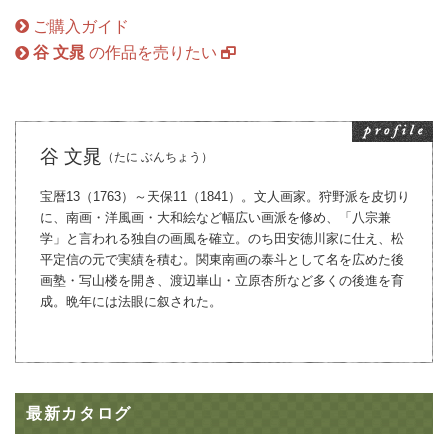
ご購入ガイド
谷 文晁
の作品を売りたい
谷 文晁
（たに ぶんちょう）
宝暦13（1763）～天保11（1841）。文人画家。狩野派を皮切り
に、南画・洋風画・大和絵など幅広い画派を修め、「八宗兼
学」と言われる独自の画風を確立。のち田安徳川家に仕え、松
平定信の元で実績を積む。関東南画の泰斗として名を広めた後
画塾・写山楼を開き、渡辺崋山・立原杏所など多くの後進を育
成。晩年には法眼に叙された。
最新カタログ