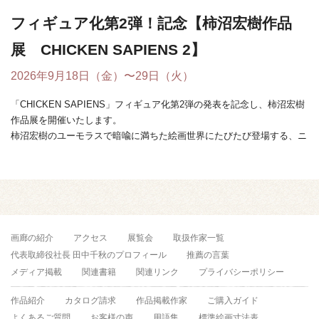
フィギュア化第2弾！記念【柿沼宏樹作品
展 CHICKEN SAPIENS 2】
2026年9月18日（金）〜29日（火）
「CHICKEN SAPIENS」フィギュア化第2弾の発表を記念し、柿沼宏樹
作品展を開催いたします。
柿沼宏樹のユーモラスで暗喩に満ちた絵画世界にたびたび登場する、ニ
ワトリと人間が融合し ...
画廊の紹介
アクセス
展覧会
取扱作家一覧
代表取締役社長 田中千秋のプロフィール
推薦の言葉
メディア掲載
関連書籍
関連リンク
プライバシーポリシー
作品紹介
カタログ請求
作品掲載作家
ご購入ガイド
よくあるご質問
お客様の声
用語集
標準絵画寸法表