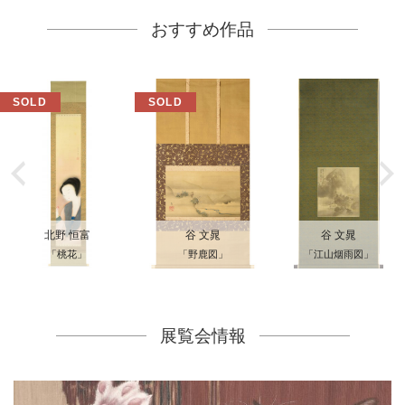
おすすめ作品
北野 恒富
谷 文晁
谷 文晁
「桃花」
「野鹿図」
「江山烟雨図」
展覧会情報