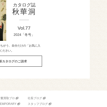
カタログ誌
秋華洞
Vol.77
2024「冬号」
味ちがう、自分だけの「お気に入
ください。
新カタログのご請求
骨董買取プロ
社長ブログ
TEMPORARY
スタッフブログ