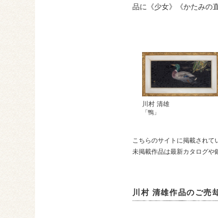
品に《少女》《かたみの
川村 清雄
「鴨」
こちらのサイトに掲載されて
未掲載作品は最新カタログや
川村 清雄作品のご売