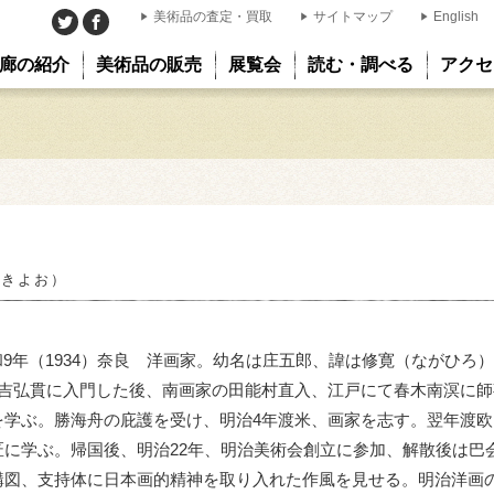
美術品の査定・買取
サイトマップ
English
廊の紹介
美術品の販売
展覧会
読む・調べる
アクセ
 きよお）
 昭和9年（1934）奈良 洋画家。幼名は庄五郎、諱は修寛（ながひ
住吉弘貫に入門した後、南画家の田能村直入、江戸にて春木南溟に
を学ぶ。勝海舟の庇護を受け、明治4年渡米、画家を志す。翌年渡
匠に学ぶ。帰国後、明治22年、明治美術会創立に参加、解散後は巴
構図、支持体に日本画的精神を取り入れた作風を見せる。明治洋画