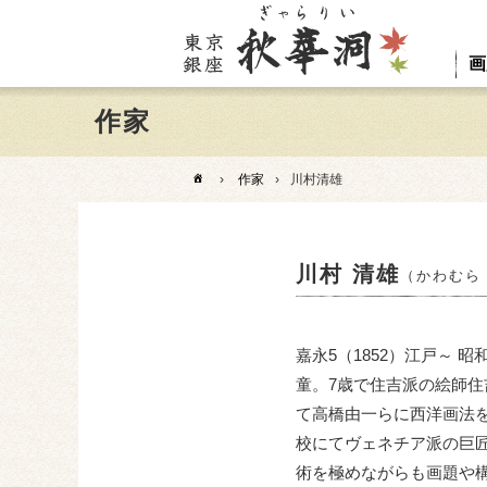
画
作家
›
作家
›
川村清雄
川村 清雄
（かわむら
嘉永5（1852）江戸～
童。7歳で住吉派の絵師
て高橋由一らに西洋画法
校にてヴェネチア派の巨
術を極めながらも画題や