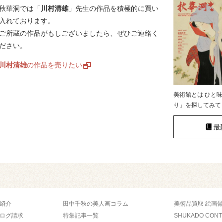
秋華洞では「
川村清雄
」先生の作品を積極的に買い
入れております。
ご所蔵の作品がもしございましたら、ぜひご連絡く
ださい。
川村清雄
の作品を売りたい
美術館とは ひと
り」を探してみて
最
紹介
田中千秋の美人画コラム
美術品買取 絵画
ログ請求
特集記事一覧
SHUKADO CON