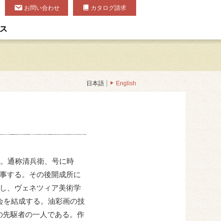
お問い合わせ
カタログ請求
ス
日本語
English
ろ）。通称清兵衛、号に時
師事する。その後開成所に
欧し、ヴェネツィア美術学
会を結成する。油彩画の技
の先駆者の一人である。作