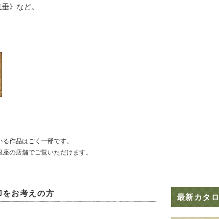
直垂》など。
絵画骨董買取プロ
GALLERY SCENA
浮世絵ぎゃらりい秋華洞
いる作品はごく一部です。
銀座の店舗でご覧いただけます。
却をお考えの方
最新カタ