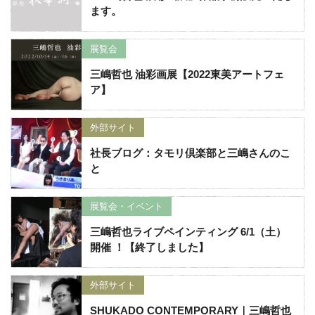
ます。
展覧会
三嶋哲也 油彩画展【2022東美アートフェ
ア】
外部サイト
社長ブログ：タモリ倶楽部と三嶋さんのこ
と
展覧会・イベント
三嶋哲也ライブペインティング 6/1（土）
開催 ！【終了しました】
外部サイト
SHUKADO CONTEMPORARY｜三嶋哲也