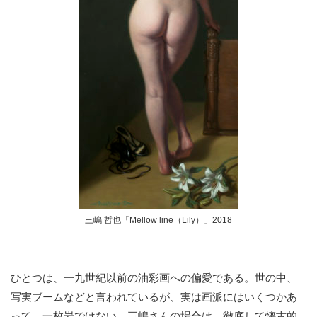
三嶋 哲也「Mellow line（Lily）」2018
ひとつは、一九世紀以前の油彩画への偏愛である。世の中、
写実ブームなどと言われているが、実は画派にはいくつかあ
って、一枚岩ではない。三嶋さんの場合は、徹底して懐古的