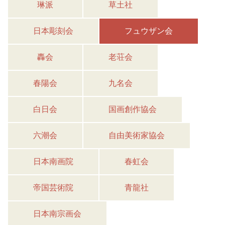
琳派
草土社
日本彫刻会
フュウザン会
轟会
老荘会
春陽会
九名会
白日会
国画創作協会
六潮会
自由美術家協会
日本南画院
春虹会
帝国芸術院
青龍社
日本南宗画会