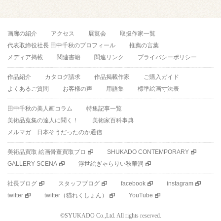
画廊の紹介
アクセス
展覧会
取扱作家一覧
代表取締役社長 田中千秋のプロフィール
推薦の言葉
メディア掲載
関連書籍
関連リンク
プライバシーポリシー
作品紹介
カタログ請求
作品掲載作家
ご購入ガイド
よくあるご質問
お客様の声
用語集
標準絵画寸法表
田中千秋の美人画コラム
特集記事一覧
美術品蒐集の達人に聞く！
美術家百科事典
メルマガ 日本そうだったのか通信
美術品買取 絵画骨董買取プロ
SHUKADO CONTEMPORARY
GALLERY SCENA
浮世絵ぎゃらりい秋華洞
社長ブログ
スタッフブログ
facebook
instagram
twitter
twitter（猫れくしょん）
YouTube
©SYUKADO Co.,Ltd. All rights reserved.