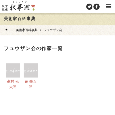
美術家百科事典
›
美術家百科事典
›
フュウザン会
フュウザン会の作家一覧
高村 光
萬 鉄五
太郎
郎