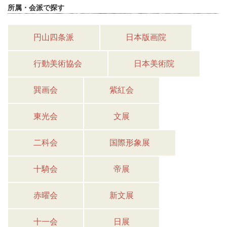
所属・会派で探す
円山四条派
日本版画院
行動美術協会
日本美術院
巽画会
紫紅会
東光会
文展
二科会
国際形象展
十騎会
帝展
赤曜会
新文展
十一会
日展