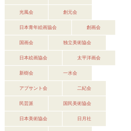
光風会
創元会
日本青年絵画協会
創画会
国画会
独立美術協会
日本絵画協会
太平洋画会
新樹会
一水会
アプサント会
二紀会
民芸派
国民美術協会
日本美術協会
日月社