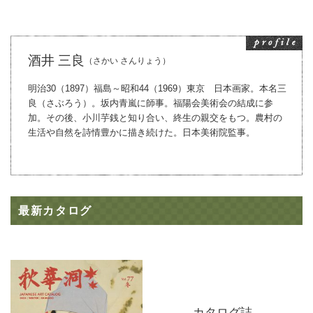
酒井 三良
（さかい さんりょう）
明治30（1897）福島～昭和44（1969）東京 日本画家。本名三
良（さぶろう）。坂内青嵐に師事。福陽会美術会の結成に参
加。その後、小川芋銭と知り合い、終生の親交をもつ。農村の
生活や自然を詩情豊かに描き続けた。日本美術院監事。
最新カタログ
カタログ誌