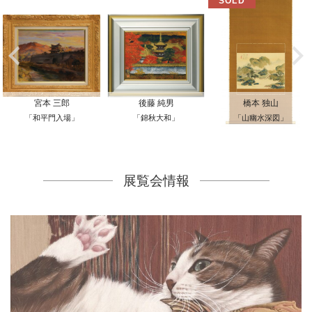
宮本 三郎
後藤 純男
橋本 独山
「和平門入場」
「錦秋大和」
「山幽水深図」
展覧会情報