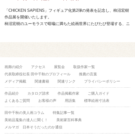
「CHICKEN SAPIENS」フィギュア化第2弾の発表を記念し、柿沼宏樹
作品展を開催いたします。
柿沼宏樹のユーモラスで暗喩に満ちた絵画世界にたびたび登場する、ニ
ワトリと人間が融合し ...
画廊の紹介
アクセス
展覧会
取扱作家一覧
代表取締役社長 田中千秋のプロフィール
推薦の言葉
メディア掲載
関連書籍
関連リンク
プライバシーポリシー
作品紹介
カタログ請求
作品掲載作家
ご購入ガイド
よくあるご質問
お客様の声
用語集
標準絵画寸法表
田中千秋の美人画コラム
特集記事一覧
美術品蒐集の達人に聞く！
美術家百科事典
メルマガ 日本そうだったのか通信