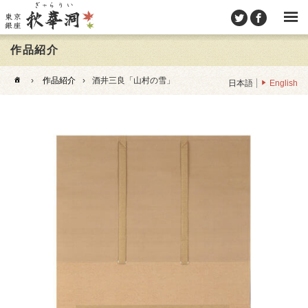
作品紹介
›
作品紹介
›
酒井三良「山村の雪」
日本語
English