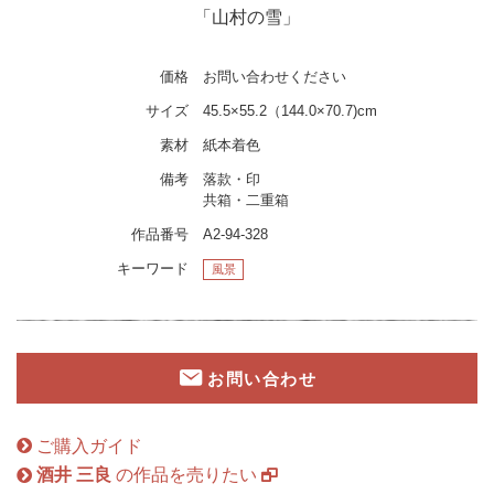
「山村の雪」
価格
お問い合わせください
サイズ
45.5×55.2（144.0×70.7)cm
素材
紙本着色
備考
落款・印
共箱・二重箱
作品番号
A2-94-328
キーワード
風景
お問い合わせ
ご購入ガイド
酒井 三良
の作品を売りたい