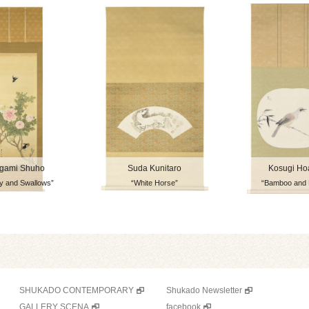
egami Shuho
Suda Kunitaro
Kosugi Ho
y and Swallows”
“White Horse”
“Bamboo and 
SHUKADO CONTEMPORARY
Shukado Newsletter
GALLERY SCENA
facebook