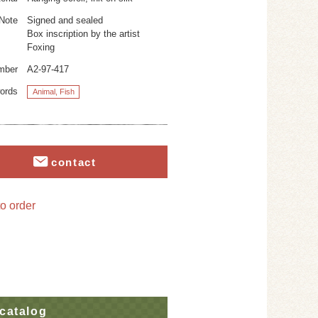
Note
Signed and sealed
Box inscription by the artist
Foxing
mber
A2-97-417
ords
Animal, Fish
contact
o order
catalog