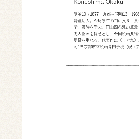
Konoshima Okoku
明治10（1877）京都～昭和13（
聾廬迂人。今尾景年の門に入り、景
学、漢詩を学ぶ。円山四条派の筆意
史人物画を得意とし、全国絵画共進
受賞を重ねる。代表作に《しぐれ》
同4年京都市立絵画専門学校（現：