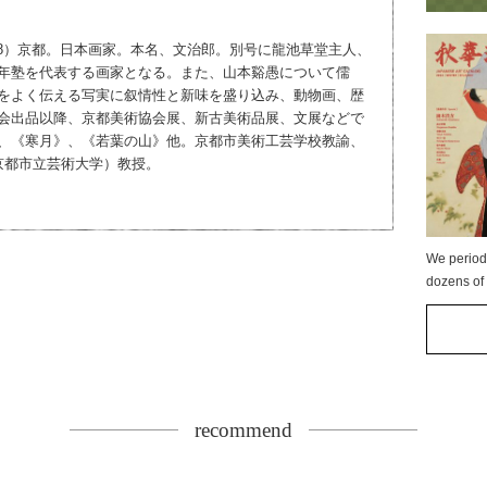
1938）京都。日本画家。本名、文治郎。別号に龍池草堂主人、
年塾を代表する画家となる。また、山本谿愚について儒
をよく伝える写実に叙情性と新味を盛り込み、動物画、歴
会出品以降、京都美術協会展、新古美術品展、文展などで
、《寒月》、《若葉の山》他。京都市美術工芸学校教諭、
京都市立芸術大学）教授。
We period
dozens of 
recommend