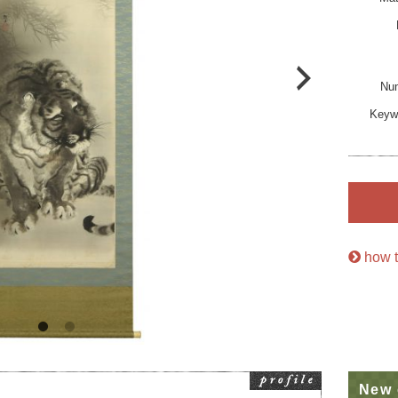
Nu
Keyw
how t
New 