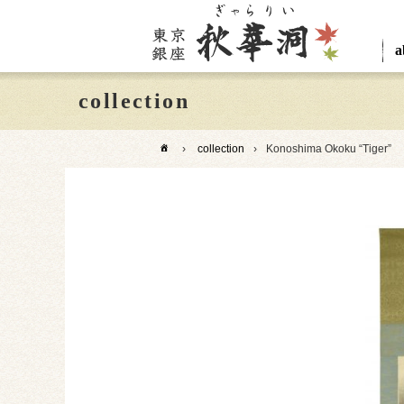
a
collection
›
collection
›
Konoshima Okoku “Tiger”