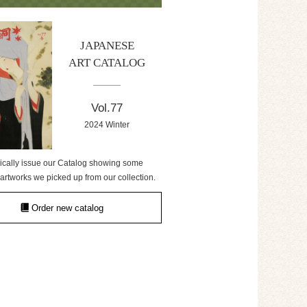
JAPANESE
ART CATALOG
Vol.77
2024 Winter
ically issue our Catalog showing some
artworks we picked up from our collection.
Order new catalog