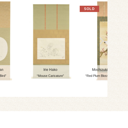
an
Irie Hako
Mochizuki Gyokusei
Bird”
“Mouse Caricature”
“Red Plum Blossom and Parrot