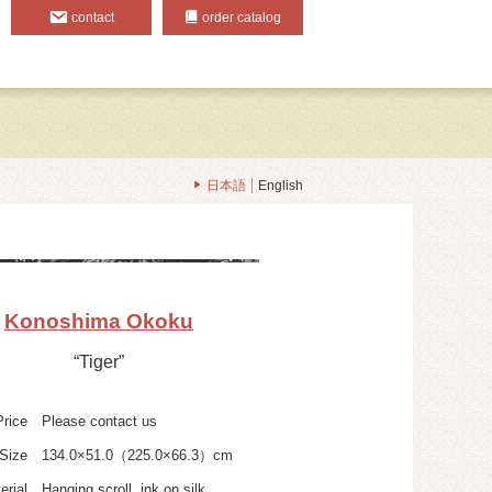
contact
order catalog
日本語
English
Konoshima Okoku
“Tiger”
Price
Please contact us
Size
134.0×51.0（225.0×66.3）cm
erial
Hanging scroll, ink on silk