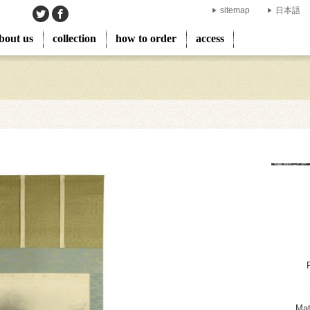
sitemap
日本語
bout us
collection
how to order
access
Mat