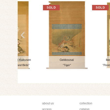
Hashidate Kakusen
Gekkousai
Ik
“Phoenix and Birds”
“Tiger”
“Peon
about us
collection
access
catalog