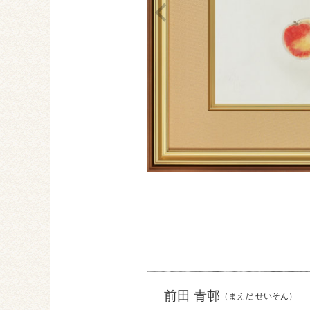
前田 青邨
（まえだ せいそん）