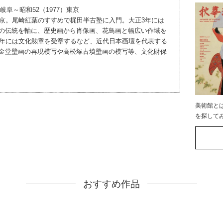
岐阜～昭和52（1977）東京
上京。尾崎紅葉のすすめで梶田半古塾に入門。大正3年には
の伝統を軸に、歴史画から肖像画、花鳥画と幅広い作域を
0年には文化勲章を受章するなど、近代日本画壇を代表する
金堂壁画の再現模写や高松塚古墳壁画の模写等、文化財保
美術館と
を探して
おすすめ作品