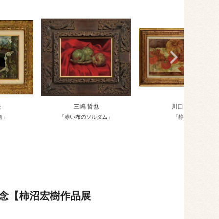
夫
三嶋 哲也
川口 軌外
物」
「赤い布のソルダム」
「静物」
記念【柿沼宏樹作品展
】