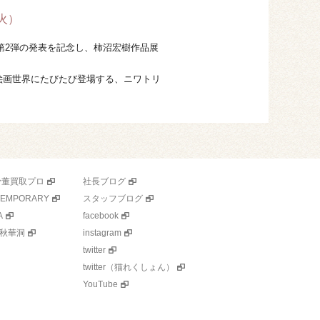
（火）
ュア化第2弾の発表を記念し、柿沼宏樹作品展
絵画世界にたびたび登場する、ニワトリ
骨董買取プロ
社長ブログ
TEMPORARY
スタッフブログ
A
facebook
秋華洞
instagram
twitter
twitter（猫れくしょん）
YouTube