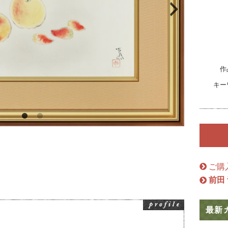
絵画骨董買取プロ
GALLERY SCENA
作
キー
浮世絵ぎゃらりい秋華洞
ご購
前田
最新