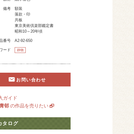
備考
額装
落款・印
共板
東京美術倶楽部鑑定書
昭和10～20年頃
品番号
A2-92-650
ワード
静物
お問い合わせ
入ガイド
 青邨
の作品を売りたい
カタログ