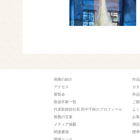
画廊の紹介
作品
アクセス
カタ
展覧会
作品
取扱作家一覧
ご購
代表取締役社長 田中千秋のプロフィール
よく
推薦の言葉
お客
メディア掲載
用語
関連書籍
標準
関連リンク