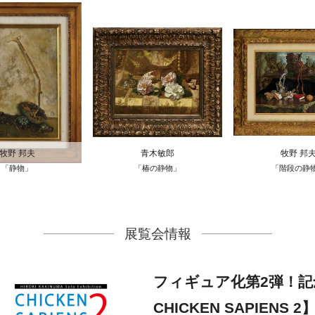
牧野 邦夫
青木敏郎
牧野 邦
「静物」
「椿の静物」
「階段の静
展覧会情報
フィギュア化第2弾！
CHICKEN SAPIENS 2