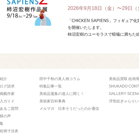
2026年9月18日（金）〜29日
「CHICKEN SAPIENS」フィギ
を開催いたします。
柿沼宏樹のユーモラスで暗喩に満ちた
と人間が融合し ...
紹介
田中千秋の美人画コラム
美術品買取 絵画
ログ請求
特集記事一覧
SHUKADO CON
掲載作家
美術品蒐集の達人に聞く！
GALLERY SCEN
入ガイド
美術家百科事典
浮世絵ぎゃらりい
あるご質問
メルマガ 日本そうだったのか通信
様の声
集
絵画寸法表