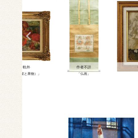
川口 軌外
作者不詳
「静物（野菜と果物）」
「仏画」