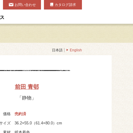
お問い合わせ
カタログ請求
ス
日本語
English
前田 青邨
「静物」
価格
売約済
サイズ
36.2×55.0（61.4×80.0）cm
素材
紙本着色