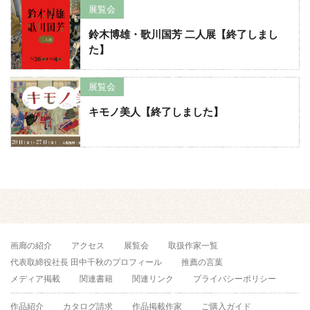
展覧会
鈴木博雄・歌川国芳 二人展【終了しまし
た】
展覧会
キモノ美人【終了しました】
画廊の紹介
アクセス
展覧会
取扱作家一覧
代表取締役社長 田中千秋のプロフィール
推薦の言葉
メディア掲載
関連書籍
関連リンク
プライバシーポリシー
作品紹介
カタログ請求
作品掲載作家
ご購入ガイド