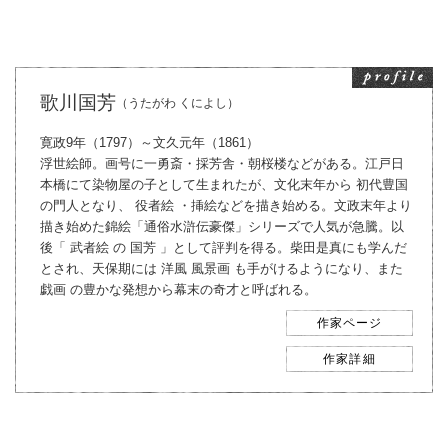
歌川国芳
（うたがわ くによし）
寛政9年（1797）～文久元年（1861）
浮世絵師。画号に一勇斎・採芳舎・朝桜楼などがある。江戸日
本橋にて染物屋の子として生まれたが、文化末年から 初代豊国
の門人となり、 役者絵 ・挿絵などを描き始める。文政末年より
描き始めた錦絵「通俗水滸伝豪傑」シリーズで人気が急騰。以
後「 武者絵 の 国芳 」として評判を得る。柴田是真にも学んだ
とされ、天保期には 洋風 風景画 も手がけるようになり、また
戯画 の豊かな発想から幕末の奇才と呼ばれる。
作家ページ
作家詳細