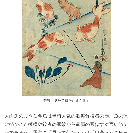
芳幾「見たて似たかきん魚」
人面魚のような金魚は当時人気の歌舞伎役者の顔。魚の体
に描かれた模様や役者の家紋から贔屓の客はすぐ言い当て
たであろう。題名の「見たて似たか」は「目高ァ～金魚ォ