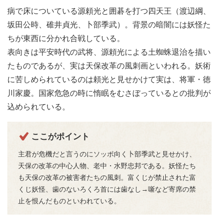
病で床についている源頼光と囲碁を打つ四天王（渡辺綱、
坂田公時、碓井貞光、卜部季武）。背景の暗闇には妖怪た
ちが東西に分かれ合戦している。
表向きは平安時代の武将、源頼光による土蜘蛛退治を描い
たものであるが、実は天保改革の風刺画といわれる。妖術
に苦しめられているのは頼光と見せかけて実は、将軍・徳
川家慶。国家危急の時に惰眠をむさぼっているとの批判が
込められている。
ここがポイント
主君が危機だと言うのにソッポ向く卜部季武と見せかけ、
天保の改革の中心人物、老中・水野忠邦である。妖怪たち
も天保の改革の被害者たちの風刺。富くじが禁止された富
くじ妖怪、歯のないろくろ首には歯なし→噺など寄席の禁
止を恨んだものといわれている。