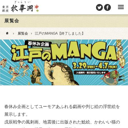
展覧会
›
展覧会
›
江戸のMANGA【終了しました】
春休み企画としてユーモアあふれる戯画や判じ絵の浮世絵を
展示します。
戊辰戦争の風刺画、地震後に出版された鯰絵、かわいい猫の