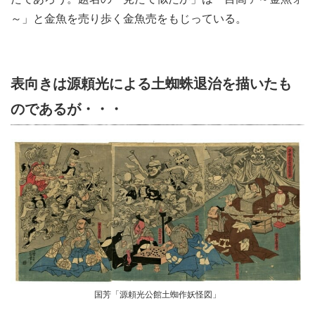
～」と金魚を売り歩く金魚売をもじっている。
表向きは源頼光による土蜘蛛退治を描いたも
のであるが・・・
国芳「源頼光公館土蜘作妖怪図」