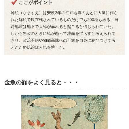
ここがポイント
鯰絵（なまずえ）は安政2年の江戸地震のあとに大量に作ら
れた錦絵で現在残されているものだけでも200種もある。当
時地震は地下で大鯰が暴れると起こると信じられていた。
しかも悪政のときに鯰が怒って地面を揺らすと考えられて
おり、政治不信や物価高騰への不満を自身に結びつけて考
えたため鯰絵は人気を博した。
金魚の顔をよく見ると・・・