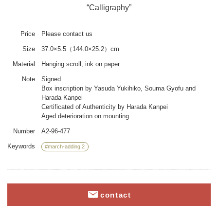
“Calligraphy”
Price
Please contact us
Size
37.0×5.5（144.0×25.2）cm
Material
Hanging scroll, ink on paper
Note
Signed
Box inscription by Yasuda Yukihiko, Souma Gyofu and
Harada Kanpei
Certificated of Authenticity by Harada Kanpei
Aged deterioration on mounting
Number
A2-96-477
Keywords
#march-adding 2
contact