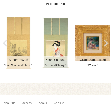
recommend
Kimura Buzan
Kitani Chigusa
Okada Saburosuke
“Han Shan and Shi De”
“Ground Cherry”
“Woman”
about us
access
books
website