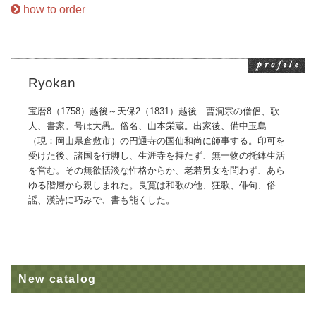
how to order
Ryokan
宝暦8（1758）越後～天保2（1831）越後 曹洞宗の僧侶、歌
人、書家。号は大愚。俗名、山本栄蔵。出家後、備中玉島
（現：岡山県倉敷市）の円通寺の国仙和尚に師事する。印可を
受けた後、諸国を行脚し、生涯寺を持たず、無一物の托鉢生活
を営む。その無欲恬淡な性格からか、老若男女を問わず、あら
ゆる階層から親しまれた。良寛は和歌の他、狂歌、俳句、俗
謡、漢詩に巧みで、書も能くした。
New catalog