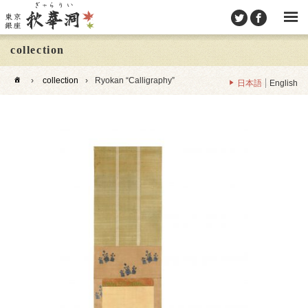
collection
›
collection
›
Ryokan “Calligraphy”
日本語
English