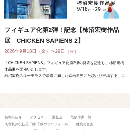
フィギュア化第2弾！記念【柿沼宏樹作品
展 CHICKEN SAPIENS 2】
2026年9月18日（金）〜29日（火）
「CHICKEN SAPIENS」フィギュア化第2弾の発表を記念し、柿沼宏樹
作品展を開催いたします。
柿沼宏樹のユーモラスで暗喩に満ちた絵画世界にたびたび登場する、ニ
ワトリと人間が融合し ...
画廊の紹介
アクセス
展覧会
取扱作家一覧
代表取締役社長 田中千秋のプロフィール
推薦の言葉