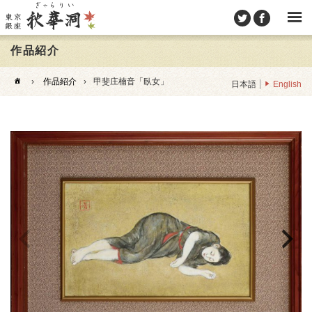
作品紹介
›
作品紹介
›
甲斐庄楠音「臥女」
日本語
English