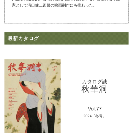
家として溝口健二監督の映画制作にも携わった。
最新カタログ
カタログ誌
秋華洞
Vol.77
2024「冬号」