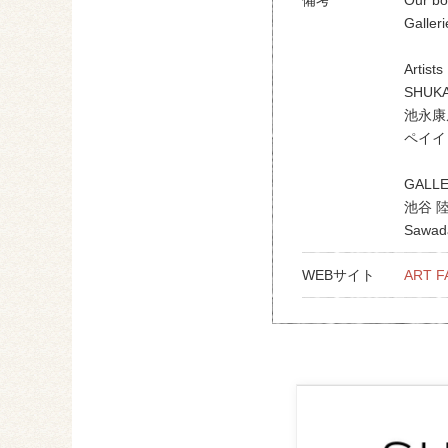
Galler
Artist
SHUK
池永康晟 
ペイイ /
GALLE
池谷 陸 
Sawad
WEBサイト
ART F