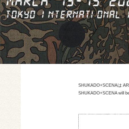
SHUKADO+SCENAは A
SHUKADO+SCENA will be p