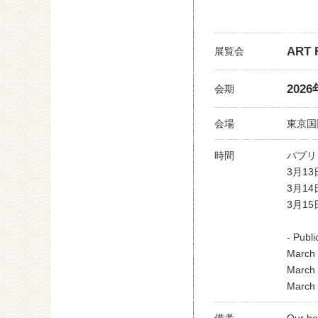
ART 
展覧会
202
会期
会場
東京国
時間
パブリ
3⽉13⽇
3⽉14⽇
3⽉15⽇
- Publi
March 
March 
March 
備考
Our b