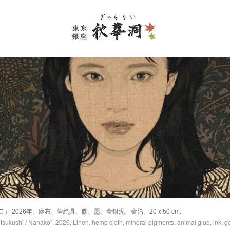
こ」
2026年、麻布、岩絵具、膠、墨、金銀泥、金箔、20 x 50 cm.
tsukushi / Nanako”, 2026, Linen, hemp cloth, mineral pigments, animal glue, ink, g