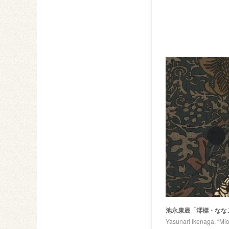
池永康晟「澪標・なな
Yasunari Ikenaga, “Mio