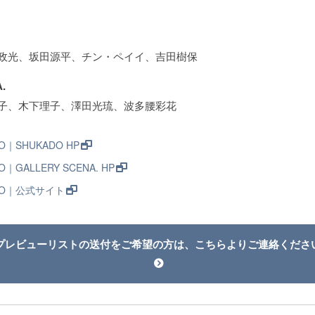
政光、坂田源平、チン・ペイイ、吉田樹保
.
子、木下理子、澤田光琉、波多腰彩花
YO｜SHUKADO HP
YO｜GALLERY SCENA. HP
OKYO｜公式サイト
プレビューリストの送付をご希望の方は、こちらよりご連絡くださ