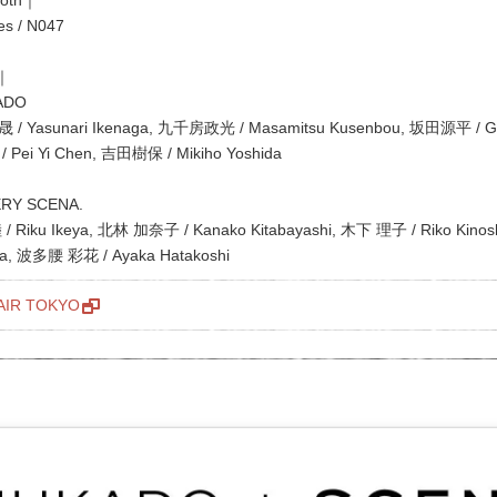
ies / N047
s｜
ADO
/ Yasunari Ikenaga, 九千房政光 / Masamitsu Kusenbou, 坂田源平 / G
 Pei Yi Chen, 吉田樹保 / Mikiho Yoshida
RY SCENA.
/ Riku Ikeya, 北林 加奈子 / Kanako Kitabayashi, 木下 理子 / Riko Kinos
a, 波多腰 彩花 / Ayaka Hatakoshi
AIR TOKYO