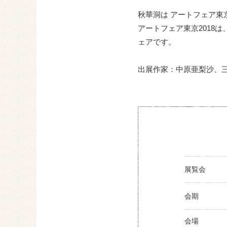
秋華洞は アートフェア東京
アートフェア東京2018
ェアです。
出展作家：中原亜梨沙、
展覧会
会期
会場