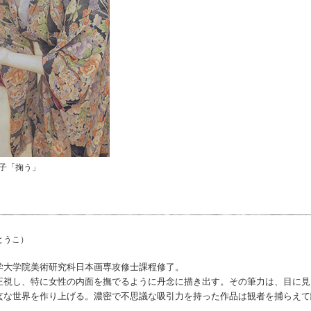
東子「掬う」
とうこ）
学大学院美術研究科日本画専攻修士課程修了。
正視し、特に女性の内面を撫でるように丹念に描き出す。その筆力は、目に見
玄な世界を作り上げる。濃密で不思議な吸引力を持った作品は観者を捕らえて