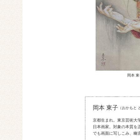
岡本 
岡本 東子
（おかもと 
京都生まれ。東京芸術大
日本画家。対象の本質を
でも画面に写しこみ、幽