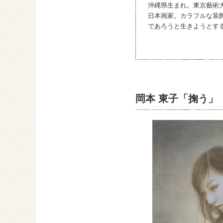
沖縄県生まれ。東京藝術
日本画家。カラフルな装
であろうと生きようとす
岡本 東子「掬う」