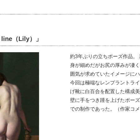
line（Lily）」
約3年ぶりの立ちポーズ作品。
身が細めだがお尻の厚みが凄く
囲気が求めていたイメージにハ
今回は極端なレンプラントライ
げ靴に白百合を配置した構成美
壁に手をつき踵を上げたポーズ
での制作であった。（作家コメ