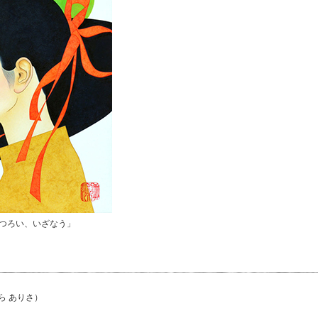
うつろい、いざなう」
ら ありさ）