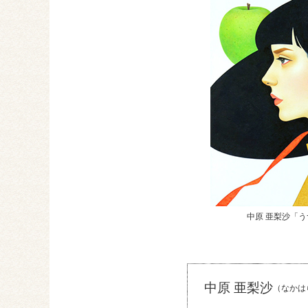
中原 亜梨沙「
中原 亜梨沙
（なかは