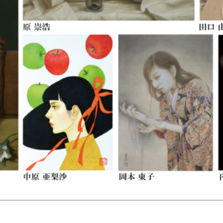
絵画骨董買取プロ
GALLERY SCENA
浮世絵ぎゃらりい秋華洞