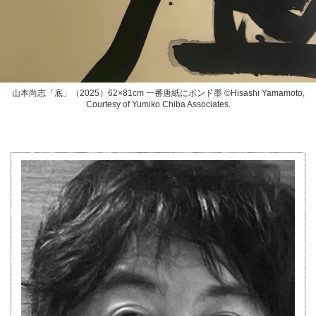
山本尚志「底」（2025）62×81cm 一番唐紙にボンド墨 ©️Hisashi Yamamoto,
Courtesy of Yumiko Chiba Associates.