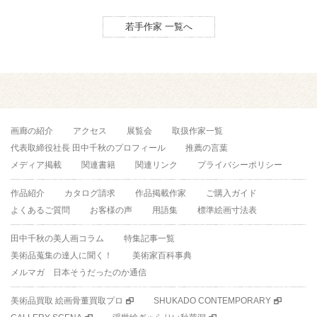
若手作家 一覧へ
画廊の紹介
アクセス
展覧会
取扱作家一覧
代表取締役社長 田中千秋のプロフィール
推薦の言葉
メディア掲載
関連書籍
関連リンク
プライバシーポリシー
作品紹介
カタログ請求
作品掲載作家
ご購入ガイド
よくあるご質問
お客様の声
用語集
標準絵画寸法表
田中千秋の美人画コラム
特集記事一覧
美術品蒐集の達人に聞く！
美術家百科事典
メルマガ 日本そうだったのか通信
美術品買取 絵画骨董買取プロ
SHUKADO CONTEMPORARY