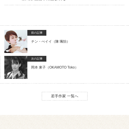
前の記事
チン・ぺイイ（陳 珮怡）
次の記事
岡本 東子（OKAMOTO Toko）
若手作家 一覧へ