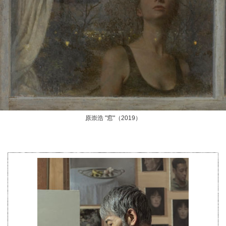
原崇浩 "窓"（2019）