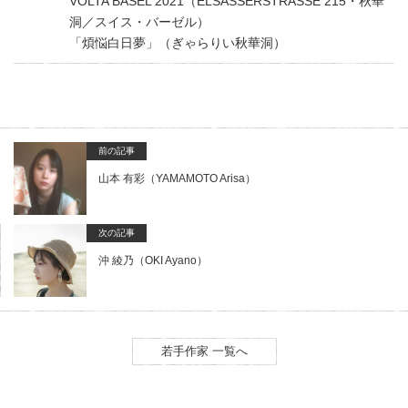
VOLTA BASEL 2021（ELSÄSSERSTRASSE 215・秋華
洞／スイス・バーゼル）
「煩悩白日夢」（ぎゃらりい秋華洞）
前の記事
山本 有彩（YAMAMOTO Arisa）
次の記事
沖 綾乃（OKI Ayano）
若手作家 一覧へ