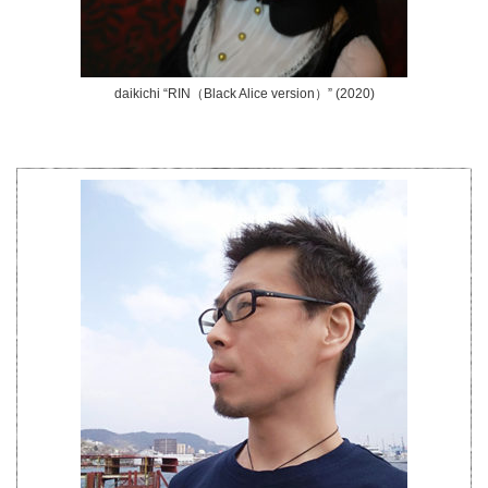
daikichi “RIN（Black Alice version）” (2020)