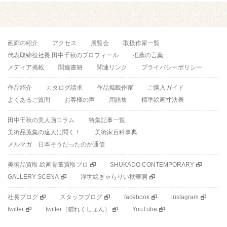
画廊の紹介
アクセス
展覧会
取扱作家一覧
代表取締役社長 田中千秋のプロフィール
推薦の言葉
メディア掲載
関連書籍
関連リンク
プライバシーポリシー
作品紹介
カタログ請求
作品掲載作家
ご購入ガイド
よくあるご質問
お客様の声
用語集
標準絵画寸法表
田中千秋の美人画コラム
特集記事一覧
美術品蒐集の達人に聞く！
美術家百科事典
メルマガ 日本そうだったのか通信
美術品買取 絵画骨董買取プロ
SHUKADO CONTEMPORARY
GALLERY SCENA
浮世絵ぎゃらりい秋華洞
社長ブログ
スタッフブログ
facebook
instagram
twitter
twitter（猫れくしょん）
YouTube