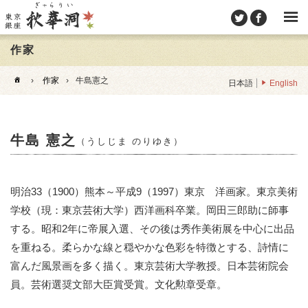
作家
›
作家
›
牛島憲之
日本語
English
牛島 憲之
（うしじま のりゆき）
明治33（1900）熊本～平成9（1997）東京 洋画家。東京美術
学校（現：東京芸術大学）西洋画科卒業。岡田三郎助に師事
する。昭和2年に帝展入選、その後は秀作美術展を中心に出品
を重ねる。柔らかな線と穏やかな色彩を特徴とする、詩情に
富んだ風景画を多く描く。東京芸術大学教授。日本芸術院会
員。芸術選奨文部大臣賞受賞。文化勲章受章。