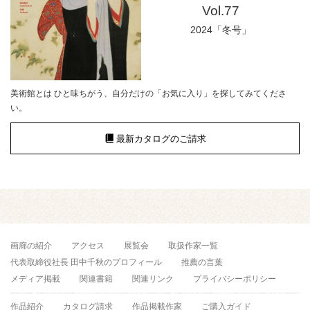
Vol.77
2024「冬号」
美術館とは ひと味ちがう、自分だけの「お気に入り」を探してみてくださ
い。
最新カタログのご請求
画廊の紹介
アクセス
展覧会
取扱作家一覧
代表取締役社長 田中千秋のプロフィール
推薦の言葉
メディア掲載
関連書籍
関連リンク
プライバシーポリシー
作品紹介
カタログ請求
作品掲載作家
ご購入ガイド