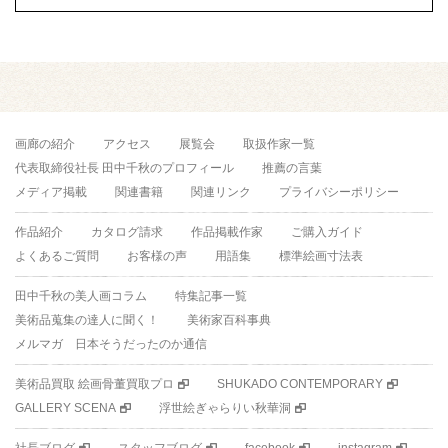
画廊の紹介
アクセス
展覧会
取扱作家一覧
代表取締役社長 田中千秋のプロフィール
推薦の言葉
メディア掲載
関連書籍
関連リンク
プライバシーポリシー
作品紹介
カタログ請求
作品掲載作家
ご購入ガイド
よくあるご質問
お客様の声
用語集
標準絵画寸法表
田中千秋の美人画コラム
特集記事一覧
美術品蒐集の達人に聞く！
美術家百科事典
メルマガ 日本そうだったのか通信
美術品買取 絵画骨董買取プロ
SHUKADO CONTEMPORARY
GALLERY SCENA
浮世絵ぎゃらりい秋華洞
社長ブログ
スタッフブログ
facebook
instagram