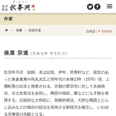
作家
›
作家
›
俵屋宗達
日本語
English
俵屋 宗達
（たわらや そうたつ）
生没年不詳 絵師。名は以悦、伊年、対青軒など。親交のあ
った角倉素庵や烏丸光広と同年代の永禄13年（1570）頃、上
層町衆の出生と推察される。京都の豊宗寺に住して永徳画
法、古土佐骨法を会得し、陶芸や蒔絵、書などにも才能を発
揮する。伝統的な大和絵に、装飾的画法、大胆な構図とたら
し込みなどの独自の技法を添加させ新様式を確立し、いわゆ
る光琳派の先駆となる。