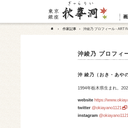
画
›
作家記事
›
沖綾乃 プロフィール - ART FAI
沖綾乃 プロフィール 
沖 綾乃（おき・あや
1994年栃木県生まれ。2
website
https://www.okia
twitter
@okiayano1121
instagram
@okiayano112