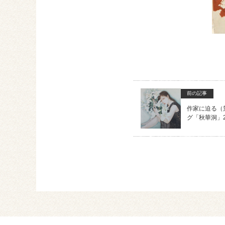
前の記事
作家に迫る（
グ「秋華洞」2