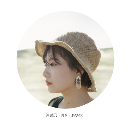
絵画骨董買取プロ
GALLERY SCENA
浮世絵ぎゃらりい秋華洞
沖 綾乃（おき・あやの）