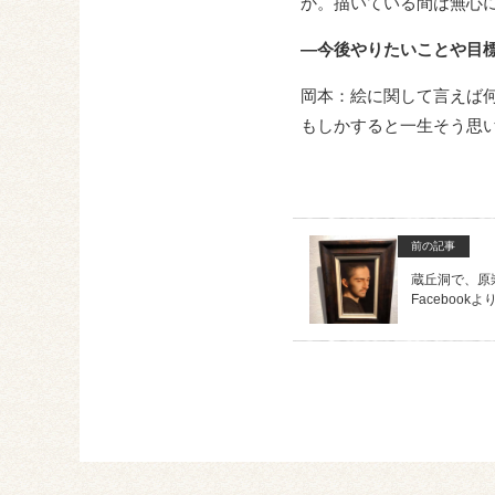
か。描いている間は無心
―今後やりたいことや目
岡本：絵に関して言えば
もしかすると一生そう思
前の記事
蔵丘洞で、原崇
Facebook