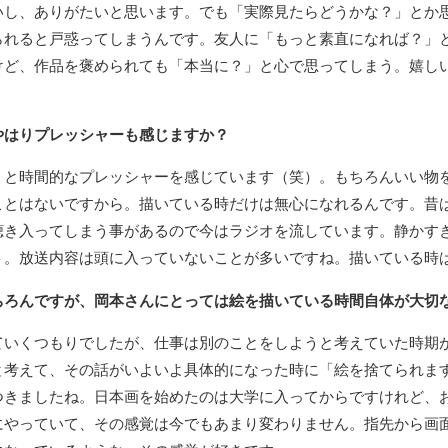
いし、ありがたいと思います。でも「実際見たらどうかな？」とか
られると戸惑ってしまうんです。友人に「もっと素直になれば？」
けど、作品を褒められても「本当に？」と心で思ってしまう。嬉し
やはりプレッシャーも感じますか？
うと時間的なプレッシャーを感じています（笑）。もちろんいい物
ことはないですから。描いている時だけは無心になれるんです。昔
聴き入ってしまう事があるので今はラジオを流しています。静かす
ト。放送内容は頭に入っていないことが多いですね。描いている時
ちろんですが、岡本さんにとっては絵を描いている時間自体が大切
ていくつもりでしたが、仕事は別のことをしようと考えていた時期
と考えて、その話がいよいよ具体的になった時に「絵を捨てられま
つきましたね。日本画を始めたのは大学に入ってからですけれど、
にやっていて、その感覚は今でもあまり変わりません。指先から画