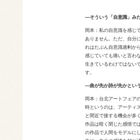
―そういう「自意識」み
岡本：私の自意識を感じ
ありません。ただ、自分
れはたぶん自意識過剰か
感じていても痛いと言わ
生きているわけではない
す。
―曲が先か詩が先かとい
岡本：台北アートフェア
時というのは、アーティ
と間近で接する機会が多
作品は暗く閉じた感情で
の作品で人間をモデルに