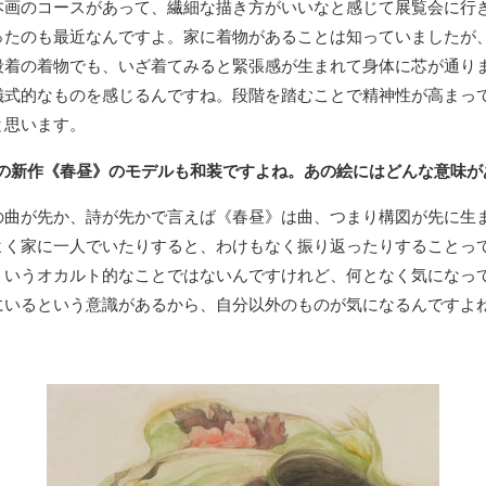
本画のコースがあって、繊細な描き方がいいなと感じて展覧会に行
なったのも最近なんですよ。家に着物があることは知っていましたが
絵画骨董買取プロ
段着の着物でも、いざ着てみると緊張感が生まれて身体に芯が通り
儀式的なものを感じるんですね。段階を踏むことで精神性が高まっ
と思います。
GALLERY SCENA
12の新作《春昼》のモデルも和装ですよね。あの絵にはどんな意味
の曲が先か、詩が先かで言えば《春昼》は曲、つまり構図が先に生
浮世絵ぎゃらりい秋華洞
よく家に一人でいたりすると、わけもなく振り返ったりすることっ
ういうオカルト的なことではないんですけれど、何となく気になっ
にいるという意識があるから、自分以外のものが気になるんですよ