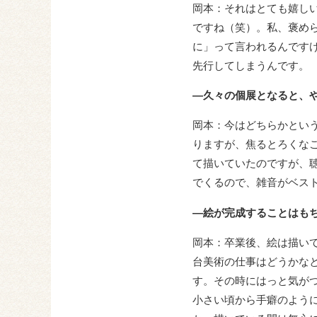
岡本：それはとても嬉し
ですね（笑）。私、褒め
に」って言われるんです
先行してしまうんです。
―久々の個展となると、
岡本：今はどちらかとい
りますが、焦るとろくな
て描いていたのですが、
でくるので、雑音がベス
―絵が完成することはも
岡本：卒業後、絵は描い
台美術の仕事はどうかな
す。その時にはっと気が
小さい頃から手癖のよう