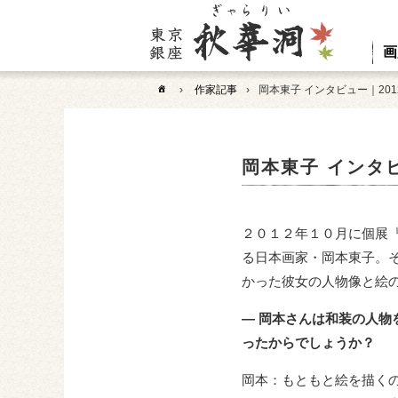
画
›
作家記事
›
岡本東子 インタビュー｜201
岡本東子 インタビ
２０１２年１０月に個展
る日本画家・岡本東子。
かった彼女の人物像と絵
― 岡本さんは和装の人
ったからでしょうか？
岡本：もともと絵を描く