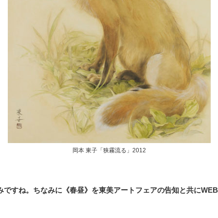
岡本 東子「狭霧流る」2012
みですね。ちなみに《春昼》を東美アートフェアの告知と共にWE