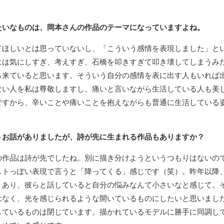
たいなものは、岡本さんの作品のテーマになっていますよね。
てほしいとは思っていないし、「こういう感情を表現しました」と
には気にしすぎ、考えすぎ、石橋を叩きすぎて叩き壊してしまうみ
ら来ていると思います。そういう自分の感情を表に出す人もいれば
ない人を私は尊敬しますし、痛いと言いながら生活している人も美
ですから、辛いことや痛いことを抱えながらも普通に生活している
うお話がありましたが、詩が先に生まれる作品もありますか？
の作品は詩が先でしたね。別に描き分けようというつもりはないの
ストっぽい表現で言うと「降ってくる」感じです（笑）。昨年以降
くあり、彼らと話していると自分の悩みなんて小さいなと感じて。
はなく、光を感じられるような開いているものにしたいと思いまし
しているものは閉じています。描かれているモデルに勝手に同調し