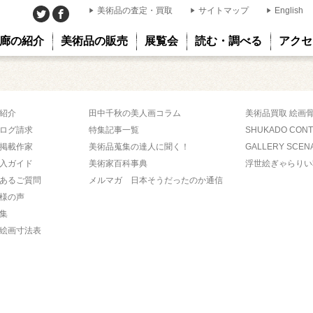
美術品の査定・買取
サイトマップ
English
廊の紹介
美術品の販売
展覧会
読む・調べる
アクセ
紹介
田中千秋の美人画コラム
美術品買取 絵画
ログ請求
特集記事一覧
SHUKADO CON
掲載作家
美術品蒐集の達人に聞く！
GALLERY SCEN
入ガイド
美術家百科事典
浮世絵ぎゃらりい
あるご質問
メルマガ 日本そうだったのか通信
様の声
集
絵画寸法表