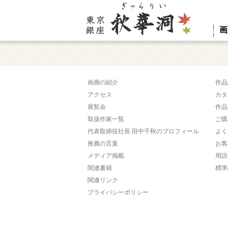
画
画廊の紹介
作品
アクセス
カタ
展覧会
作品
取扱作家一覧
ご購
代表取締役社長 田中千秋のプロフィール
よく
推薦の言葉
お客
メディア掲載
用語
関連書籍
標準
関連リンク
プライバシーポリシー