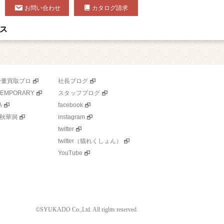
お問い合わせ
カタログ請求
ス
骨董買取プロ
社長ブログ
TEMPORARY
スタッフブログ
A
facebook
秋華洞
instagram
twitter
twitter（猫れくしょん）
YouTube
©SYUKADO Co.,Ltd. All rights reserved.