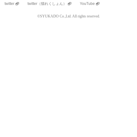
twitter
twitter（猫れくしょん）
YouTube
©SYUKADO Co.,Ltd. All rights reserved.