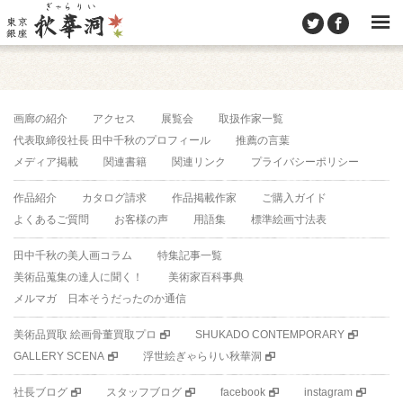
画廊の紹介
アクセス
展覧会
取扱作家一覧
代表取締役社長 田中千秋のプロフィール
推薦の言葉
メディア掲載
関連書籍
関連リンク
プライバシーポリシー
作品紹介
カタログ請求
作品掲載作家
ご購入ガイド
よくあるご質問
お客様の声
用語集
標準絵画寸法表
田中千秋の美人画コラム
特集記事一覧
美術品蒐集の達人に聞く！
美術家百科事典
メルマガ 日本そうだったのか通信
美術品買取 絵画骨董買取プロ
SHUKADO CONTEMPORARY
GALLERY SCENA
浮世絵ぎゃらりい秋華洞
社長ブログ
スタッフブログ
facebook
instagram