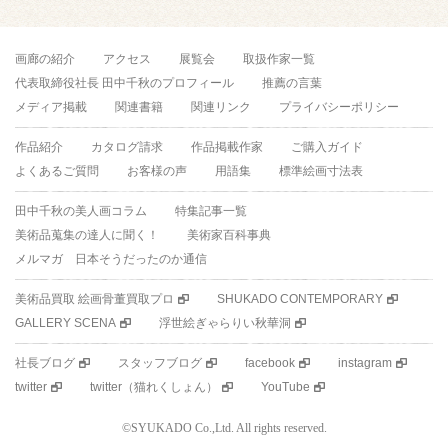
画廊の紹介
アクセス
展覧会
取扱作家一覧
代表取締役社長 田中千秋のプロフィール
推薦の言葉
メディア掲載
関連書籍
関連リンク
プライバシーポリシー
作品紹介
カタログ請求
作品掲載作家
ご購入ガイド
よくあるご質問
お客様の声
用語集
標準絵画寸法表
田中千秋の美人画コラム
特集記事一覧
美術品蒐集の達人に聞く！
美術家百科事典
メルマガ 日本そうだったのか通信
美術品買取 絵画骨董買取プロ
SHUKADO CONTEMPORARY
GALLERY SCENA
浮世絵ぎゃらりい秋華洞
社長ブログ
スタッフブログ
facebook
instagram
twitter
twitter（猫れくしょん）
YouTube
©SYUKADO Co.,Ltd. All rights reserved.