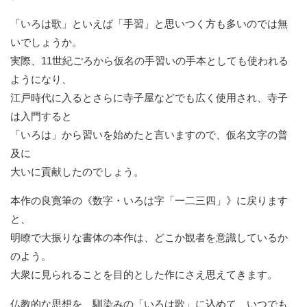
「いろは歌」といえば「手習」
と思いつく方も多いのでは無
いでしょうか。
実際、
11世紀ごろから仮名の手習いの手本としても使われる
ようになり
、
江戸時代に入るとさらに寺子屋などでも広く使用され、
寺子
は入門すると
「いろは」から習いを始めたと言いますので、仮名文字の普
及に
大いに貢献したのでしょう。
本作の良寛筆の《数字・いろは字「一二三四」》に戻ります
と、
明瞭で大振りな書体の本作は、
どこか観者を意識しているか
のよう。
大衆に見られることを目的とした作にさえ思えてきます。
仏教的な思想を、馴染みの「いろは歌」に込めて、
いつでも