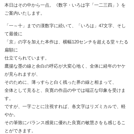
本日はその中から一点。《数字・いろは字「一二三四」》
を
ご案内いたします。
「一～十」までの漢数字に続いて、「いろは」47文字、
そし
て最後に
「京」の字を加えた本作は、
横幅120センチを超える堂々たる
扁額に
仕立てられています。
鷹揚な墨の線と余白の呼応が大変心地く、
全体に経年のヤケ
が見られますが、
そのために、薄っすらと白く残った界の線と相まって、
全体として見ると、良寛の作品の中では端正な印象を受けま
す。
ですが、一字ごとに注視すれば、各文字はリズミカルで、軽
やか。
その筆致にバランス感覚に優れた良寛の敏慧さをも感じるこ
とがで
きます。