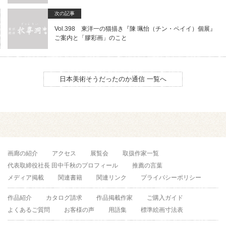
次の記事
Vol.398 東洋一の猫描き『陳 珮怡（チン・ペイイ）個展』
ご案内と「膠彩画」のこと
日本美術そうだったのか通信 一覧へ
画廊の紹介
アクセス
展覧会
取扱作家一覧
代表取締役社長 田中千秋のプロフィール
推薦の言葉
メディア掲載
関連書籍
関連リンク
プライバシーポリシー
作品紹介
カタログ請求
作品掲載作家
ご購入ガイド
よくあるご質問
お客様の声
用語集
標準絵画寸法表