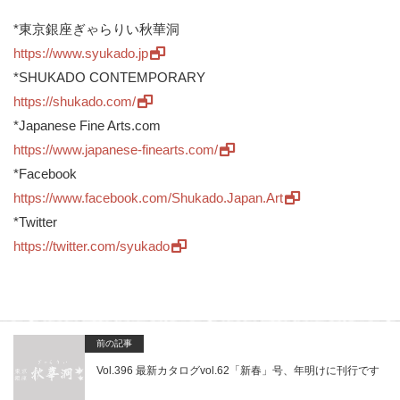
*東京銀座ぎゃらりい秋華洞
https://www.syukado.jp
*SHUKADO CONTEMPORARY
https://shukado.com/
*Japanese Fine Arts.com
https://www.japanese-finearts.
com/
*Facebook
https://www.facebook.com/
Shukado.Japan.Art
*Twitter
https://twitter.com/syukado
前の記事
Vol.396 最新カタログvol.62「新春」号、年明けに刊行です