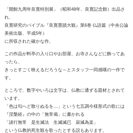
「開館九周年良寛特別展」（昭和48年、良寛記念館）出品さ
れ、
良寛研究のバイブル『良寛墨蹟大観』第6巻 仏語篇（中央公論
美術出版、平成5年）
に所収された確かな作。
この作品が料亭の入り口やお部屋、
お寺さんなどに飾ってあ
ったら、
きっとすごく映えるだろうな～とスタッフ一同感嘆の一作で
す。
ところで、数字やいろは文字は、
仏教に通ずる題材とされて
います。
「色は匂へど散りぬるを…」という七五調今様形式の歌には
『涅槃経』の中の「無常偈」に書かれる
「諸行無常 是生滅法 生滅滅已 寂滅為楽」
という仏教的死生観を歌ったとする説もあります。