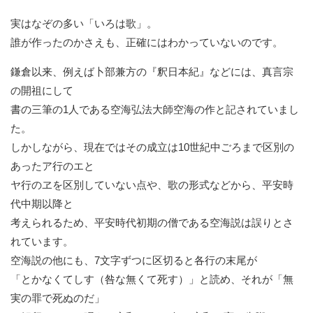
実はなぞの多い「いろは歌」。
誰が作ったのかさえも、正確にはわかっていないのです。
鎌倉以来、例えば卜部兼方の『釈日本紀』などには、
真言宗
の開祖にして
書の三筆の1人である空海弘法大師空海の作と記されていまし
た。
しかしながら、
現在ではその成立は10世紀中ごろまで区別の
あったア行のエと
ヤ行のヱを区別していない点や、歌の形式などから、
平安時
代中期以降と
考えられるため、
平安時代初期の僧である空海説は誤りとさ
れています。
空海説の他にも、7文字ずつに区切ると各行の末尾が
「とかなくてしす（咎な無くて死す）」と読め、それが「
無
実の罪で死ぬのだ」