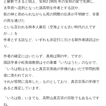
と解釈できると唱え、安和2 (969) 年の安和の変で失脚し、
太宰府へ流刑となった源高明を作者とする説や、
歌の神と崇められながらも死の間際の伝承が不明瞭で、
非業
の死を遂げた
といも言われる柿本人麻呂（空海よりも古い時代の人です
が…）を
作者とする説など、いずれも決定打に欠ける製作者諸説ばか
り。
作者の確定にはいたらず、真相は闇の中。ですが、
国語学者小松英雄教授はその著書『いろはうた』のなかで、
「
いろは歌はもともと真言宗系統の学僧のあいだで学問的用
途に使わ
れており、
それが世間に流布した」ものとしており、
真言宗系の学僧で
あると推定しています。
「いろは歌」いまでも、高野山真言宗の宗歌でもあるんです
ね。