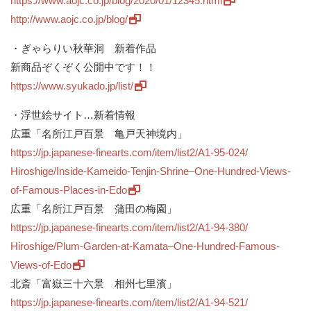
https://www.aojc.co.jp/blog/
2020/01/12345.html
http://www.aojc.co.jp/blog/
・ぎゃらりい秋華洞 新着作品
新商品ぞくぞく公開中です！！
https://www.syukado.jp/list/
・浮世絵サイト…新着情報
広重「名所江戸百景 亀戸天神境内」
https://jp.japanese-finearts.
com/item/list2/A1-95-024/
Hiroshige/Inside-Kameido-
Tenjin-Shrine–One-Hundred-
Views-
of-Famous-Places-in-Edo
広重「名所江戸百景 蒲田の梅園」
https://jp.japanese-finearts.
com/item/list2/A1-94-380/
Hiroshige/Plum-Garden-at-
Kamata–One-Hundred-Famous-
Views-of-Edo
北斎「富嶽三十六景 相州七里濱」
https://jp.japanese-finearts.
com/item/list2/A1-94-521/