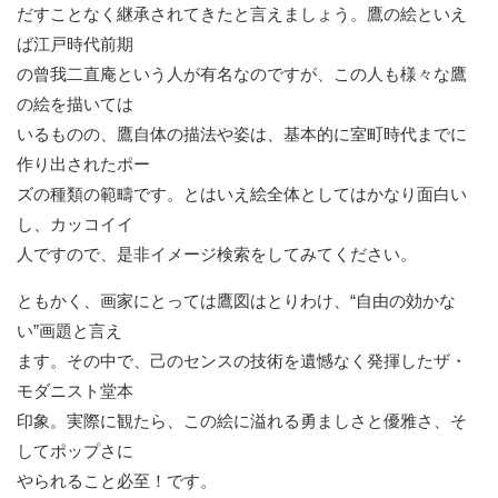
だすことなく継承されてきたと言えましょう。鷹の絵といえ
ば江戸時代前期
の曾我二直庵という人が有名なのですが、この人も様々な鷹
の絵を描いては
いるものの、鷹自体の描法や姿は、基本的に室町時代までに
作り出されたポー
ズの種類の範疇です。とはいえ絵全体としてはかなり面白い
し、カッコイイ
人ですので、是非イメージ検索をしてみてください。
ともかく、画家にとっては鷹図はとりわけ、“自由の効かな
い”画題と言え
ます。その中で、己のセンスの技術を遺憾なく発揮したザ・
モダニスト堂本
印象。実際に観たら、この絵に溢れる勇ましさと優雅さ、そ
してポップさに
やられること必至！です。