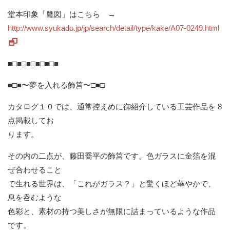
堂本印象「鷹図」はこちら →
http://www.syukado.jp/jp/search/detail/type/kake/A07-0249.html
■□■□■□■□■□■
■□■〜夢を入れる飾筥〜□■□
カタログ１０では、通常控えめに御紹介している工芸作品を 8
点掲載してお
ります。
その内の二点が、藤田喬平の飾筥です。色ガラスに金箔を混
ぜ合わせること
で生れる世界は、「これがガラス？」と驚くほど華やかで、
息を呑むような
色彩と、素材の持つ美しさが無限に詰まっているような作品
です。