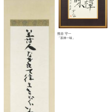
熊谷 守一
「茶禅一味」