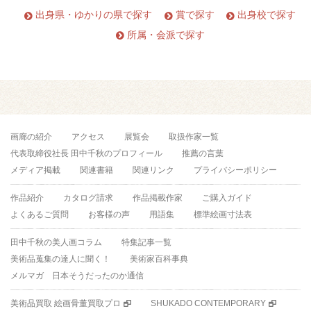
出身県・ゆかりの県で探す
賞で探す
出身校で探す
所属・会派で探す
画廊の紹介
アクセス
展覧会
取扱作家一覧
代表取締役社長 田中千秋のプロフィール
推薦の言葉
メディア掲載
関連書籍
関連リンク
プライバシーポリシー
作品紹介
カタログ請求
作品掲載作家
ご購入ガイド
よくあるご質問
お客様の声
用語集
標準絵画寸法表
田中千秋の美人画コラム
特集記事一覧
美術品蒐集の達人に聞く！
美術家百科事典
メルマガ 日本そうだったのか通信
美術品買取 絵画骨董買取プロ
SHUKADO CONTEMPORARY