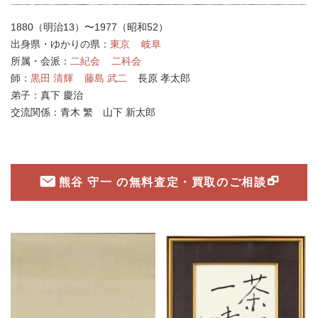
1880（明治13）〜1977（昭和52）
出身県・ゆかりの県：
東京
岐阜
所属・会派：
二紀会
二科会
師：
黒田 清輝
藤島 武二
長原 孝太郎
弟子：
真下 慶治
交流関係：
青木 繁
山下 新太郎
熊谷 守一 の無料査定・買取のご相談