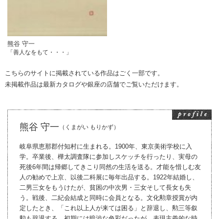
熊谷 守一
「善人なをもて・・・」
こちらのサイトに掲載されている作品はごく一部です。
未掲載作品は最新カタログや銀座の店舗でご覧いただけます。
熊谷 守一
（くまがい もりかず）
岐阜県恵那郡付知村に生まれる。1900年、東京美術学校に入
学。卒業後、樺太調査隊に参加しスケッチを行ったり、実母の
死後6年間は帰郷してきこり同然の生活を送る。才能を惜しむ友
人の勧めで上京、以後二科展に毎年出品する。1922年結婚し、
二男三女をもうけたが、貧困の中次男・三女そして長女も失
う。戦後、二紀会結成と同時に会員となる。文化勲章授賞が内
定したとき、「これ以上人が来ては困る」と辞退し、勲三等叙
勲も辞退する。初期には暗渋な色彩だったが、表現主義的な時