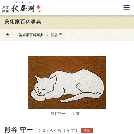
美術家百科事典
›
美術家百科事典
›
熊谷 守一
熊谷守一 「白猫」
熊谷 守一
（くまがい もりかず）
洋画