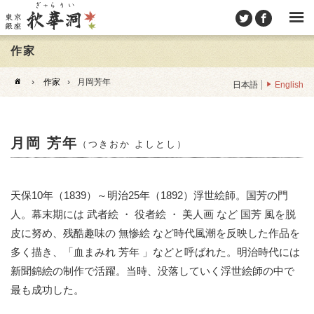
作家
›
作家
›
月岡芳年
日本語
English
月岡 芳年
（つきおか よしとし）
天保10年（1839）～明治25年（1892）浮世絵師。国芳の門
人。幕末期には 武者絵 ・ 役者絵 ・ 美人画 など 国芳 風を脱
皮に努め、残酷趣味の 無惨絵 など時代風潮を反映した作品を
多く描き、「血まみれ 芳年 」などと呼ばれた。明治時代には
新聞錦絵の制作で活躍。当時、没落していく浮世絵師の中で
最も成功した。