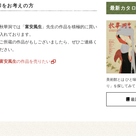
却をお考えの方
最新カタ
絵画骨董買取プロ
秋華洞では「
富安風生
」先生の作品を積極的に買い
入れております。
GALLERY SCENA
ご所蔵の作品がもしございましたら、ぜひご連絡く
ださい。
浮世絵ぎゃらりい秋華洞
富安風生
の作品を売りたい
美術館とは ひと
り」を探してみて
最