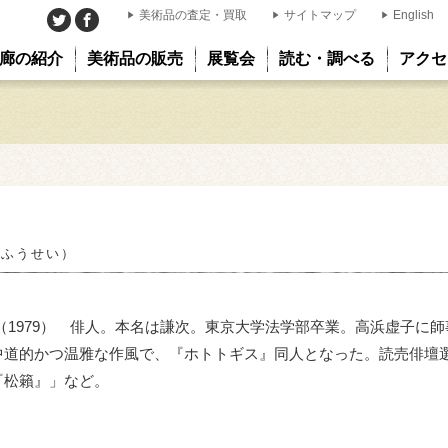
美術品の査定・買取
サイトマップ
English
廊の紹介
美術品の販売
展覧会
読む・調べる
アクセ
 ふうせい）
和54（1979） 俳人。本名は謙次。東京大学法学部卒業。高浜虚子に
中道的かつ温雅な作風で、『ホトトギス』同人となった。読売俳壇
『松籟』」など。