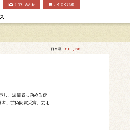
お問い合わせ
カタログ請求
ス
日本語
English
師事し、逓信省に勤める傍
選者。芸術院賞受賞。芸術