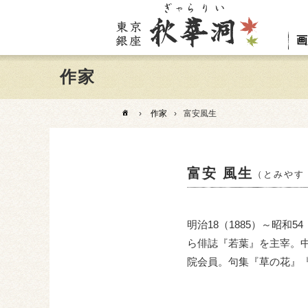
画
作家
›
作家
›
富安風生
富安 風生
（とみやす
明治18（1885）～昭
ら俳誌『若葉』を主宰。
院会員。句集『草の花』