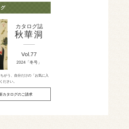
ログ
カタログ誌
秋華洞
Vol.77
2024「冬号」
味ちがう、自分だけの「お気に入
ください。
新カタログのご請求