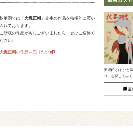
絵画骨董買取プロ
秋華洞では「
大堀正輔
」先生の作品を積極的に買い
入れております。
ご所蔵の作品がもしございましたら、ぜひご連絡く
GALLERY SCENA
ださい。
大堀正輔
の作品を売りたい
浮世絵ぎゃらりい秋華洞
美術館とは ひと
り」を探してみて
最