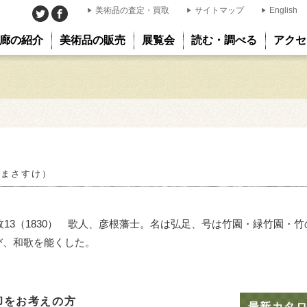
美術品の査定・買取
サイトマップ
English
廊の紹介
美術品の販売
展覧会
読む・調べる
アクセ
 まさすけ）
文政13（1830） 歌人、彦根藩士。名は弘足、号は竹園・緑竹園・
び、和歌を能くした。
却をお考えの方
最新カタ