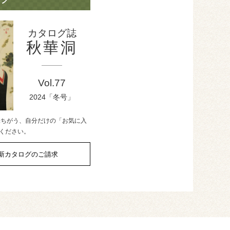
カタログ誌
秋華洞
Vol.77
2024「冬号」
味ちがう、自分だけの「お気に入
ください。
新カタログのご請求