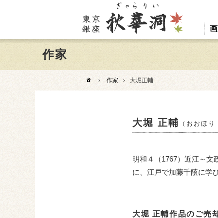
画
作家
›
作家
›
大堀正輔
大堀 正輔
（おおほり
明和４（1767）近江～
に、江戸で加藤千蔭に学
大堀 正輔作品のご売