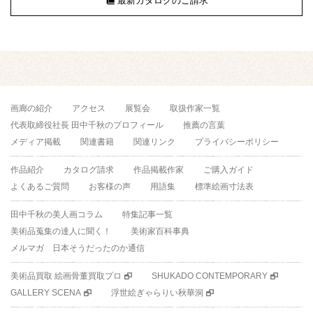
最新カタログのご請求
画廊の紹介
アクセス
展覧会
取扱作家一覧
代表取締役社長 田中千秋のプロフィール
推薦の言葉
メディア掲載
関連書籍
関連リンク
プライバシーポリシー
作品紹介
カタログ請求
作品掲載作家
ご購入ガイド
よくあるご質問
お客様の声
用語集
標準絵画寸法表
田中千秋の美人画コラム
特集記事一覧
美術品蒐集の達人に聞く！
美術家百科事典
メルマガ 日本そうだったのか通信
美術品買取 絵画骨董買取プロ
SHUKADO CONTEMPORARY
GALLERY SCENA
浮世絵ぎゃらりい秋華洞