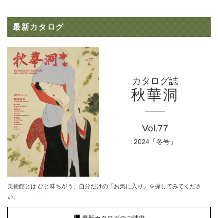
最新カタログ
カタログ誌
秋華洞
Vol.77
2024「冬号」
美術館とは ひと味ちがう、自分だけの「お気に入り」を探してみてくださ
い。