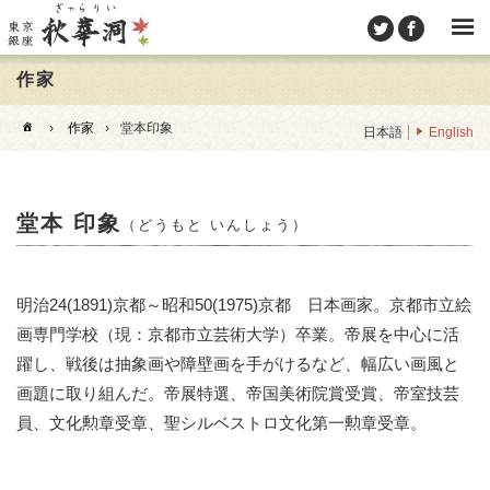
作家
›
作家
›
堂本印象
日本語
English
堂本 印象
（どうもと いんしょう）
明治24(1891)京都～昭和50(1975)京都 日本画家。京都市立絵
画専門学校（現：京都市立芸術大学）卒業。帝展を中心に活
躍し、戦後は抽象画や障壁画を手がけるなど、幅広い画風と
画題に取り組んだ。帝展特選、帝国美術院賞受賞、帝室技芸
員、文化勲章受章、聖シルベストロ文化第一勲章受章。