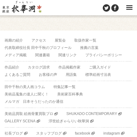
画廊の紹介
アクセス
展覧会
取扱作家一覧
代表取締役社長 田中千秋のプロフィール
推薦の言葉
メディア掲載
関連書籍
関連リンク
プライバシーポリシー
作品紹介
カタログ請求
作品掲載作家
ご購入ガイド
よくあるご質問
お客様の声
用語集
標準絵画寸法表
田中千秋の美人画コラム
特集記事一覧
美術品蒐集の達人に聞く！
美術家百科事典
メルマガ 日本そうだったのか通信
美術品買取 絵画骨董買取プロ
SHUKADO CONTEMPORARY
GALLERY SCENA
浮世絵ぎゃらりい秋華洞
社長ブログ
スタッフブログ
facebook
instagram