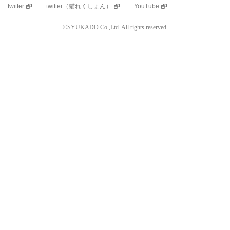
twitter
twitter（猫れくしょん）
YouTube
©SYUKADO Co.,Ltd. All rights reserved.