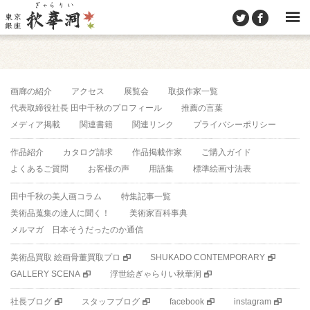
画廊の紹介
アクセス
展覧会
取扱作家一覧
代表取締役社長 田中千秋のプロフィール
推薦の言葉
メディア掲載
関連書籍
関連リンク
プライバシーポリシー
作品紹介
カタログ請求
作品掲載作家
ご購入ガイド
よくあるご質問
お客様の声
用語集
標準絵画寸法表
田中千秋の美人画コラム
特集記事一覧
美術品蒐集の達人に聞く！
美術家百科事典
メルマガ 日本そうだったのか通信
美術品買取 絵画骨董買取プロ
SHUKADO CONTEMPORARY
GALLERY SCENA
浮世絵ぎゃらりい秋華洞
社長ブログ
スタッフブログ
facebook
instagram