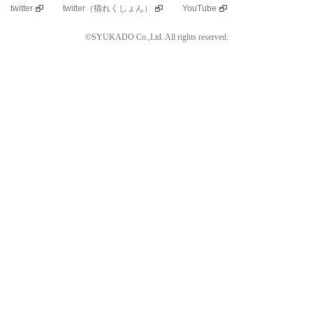
twitter
twitter（猫れくしょん）
YouTube
©SYUKADO Co.,Ltd. All rights reserved.