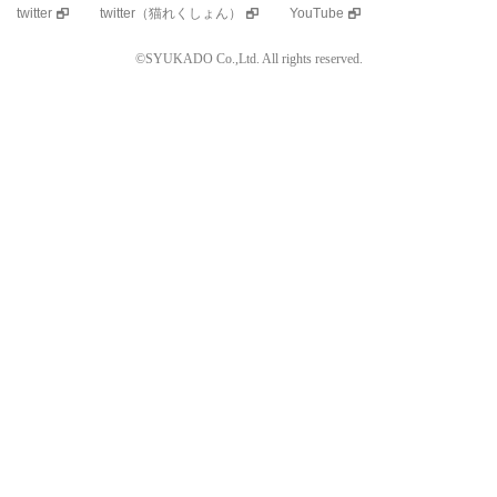
twitter
twitter（猫れくしょん）
YouTube
©SYUKADO Co.,Ltd. All rights reserved.