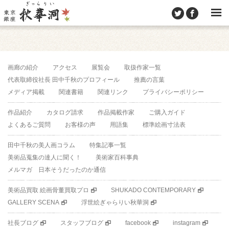
画廊の紹介
アクセス
展覧会
取扱作家一覧
代表取締役社長 田中千秋のプロフィール
推薦の言葉
メディア掲載
関連書籍
関連リンク
プライバシーポリシー
作品紹介
カタログ請求
作品掲載作家
ご購入ガイド
よくあるご質問
お客様の声
用語集
標準絵画寸法表
田中千秋の美人画コラム
特集記事一覧
美術品蒐集の達人に聞く！
美術家百科事典
メルマガ 日本そうだったのか通信
美術品買取 絵画骨董買取プロ
SHUKADO CONTEMPORARY
GALLERY SCENA
浮世絵ぎゃらりい秋華洞
社長ブログ
スタッフブログ
facebook
instagram