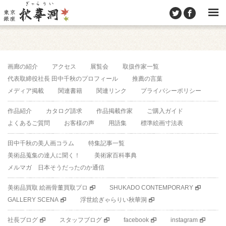
画廊の紹介
アクセス
展覧会
取扱作家一覧
代表取締役社長 田中千秋のプロフィール
推薦の言葉
メディア掲載
関連書籍
関連リンク
プライバシーポリシー
作品紹介
カタログ請求
作品掲載作家
ご購入ガイド
よくあるご質問
お客様の声
用語集
標準絵画寸法表
田中千秋の美人画コラム
特集記事一覧
美術品蒐集の達人に聞く！
美術家百科事典
メルマガ 日本そうだったのか通信
美術品買取 絵画骨董買取プロ
SHUKADO CONTEMPORARY
GALLERY SCENA
浮世絵ぎゃらりい秋華洞
社長ブログ
スタッフブログ
facebook
instagram