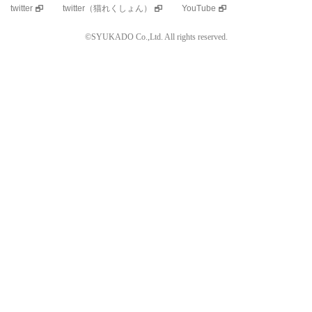
twitter
twitter（猫れくしょん）
YouTube
©SYUKADO Co.,Ltd. All rights reserved.