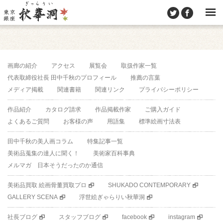
画廊の紹介
アクセス
展覧会
取扱作家一覧
代表取締役社長 田中千秋のプロフィール
推薦の言葉
メディア掲載
関連書籍
関連リンク
プライバシーポリシー
作品紹介
カタログ請求
作品掲載作家
ご購入ガイド
よくあるご質問
お客様の声
用語集
標準絵画寸法表
田中千秋の美人画コラム
特集記事一覧
美術品蒐集の達人に聞く！
美術家百科事典
メルマガ 日本そうだったのか通信
美術品買取 絵画骨董買取プロ
SHUKADO CONTEMPORARY
GALLERY SCENA
浮世絵ぎゃらりい秋華洞
社長ブログ
スタッフブログ
facebook
instagram