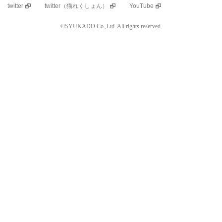
twitter
twitter（猫れくしょん）
YouTube
©SYUKADO Co.,Ltd. All rights reserved.