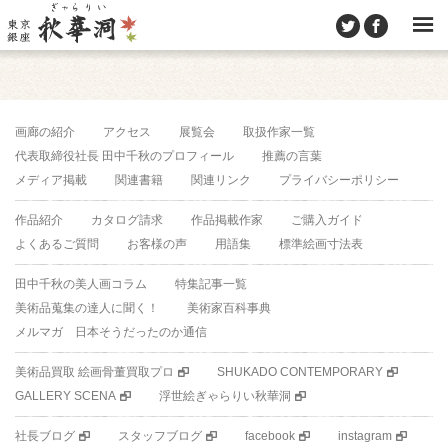
画廊の紹介
アクセス
展覧会
取扱作家一覧
代表取締役社長 田中千秋のプロフィール
推薦の言葉
メディア掲載
関連書籍
関連リンク
プライバシーポリシー
作品紹介
カタログ請求
作品掲載作家
ご購入ガイド
よくあるご質問
お客様の声
用語集
標準絵画寸法表
田中千秋の美人画コラム
特集記事一覧
美術品蒐集の達人に聞く！
美術家百科事典
メルマガ 日本そうだったのか通信
美術品買取 絵画骨董買取プロ
SHUKADO CONTEMPORARY
GALLERY SCENA
浮世絵ぎゃらりい秋華洞
社長ブログ
スタッフブログ
facebook
instagram