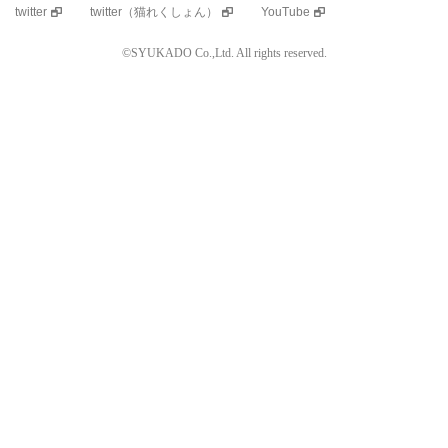
twitter
twitter（猫れくしょん）
YouTube
©SYUKADO Co.,Ltd. All rights reserved.