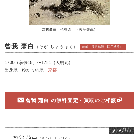
曾我蕭白「拾得図」（興聖寺蔵）
曾我 蕭白
（そが しょうはく）
絵師・浮世絵師（江戸以前）
1730（享保15）〜1781（天明元）
出身県・ゆかりの県：
京都
曾我 蕭白 の無料査定・買取のご相談
曾我 蕭白
（そが しょうはく）