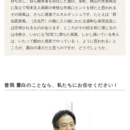
持ち出し、自ら継承者を自任した蕭白。室町、桃山の水墨画法
に加えて明末文人画家の奇怪な作風にヒントを得たと思われる
その画風は、さらに過激でエネルギッシュです。たとえば「群
仙図屏風」（文化庁）の微に入り細にわたる過剰な表現追及に
は圧倒されるものがあります。ところがその絵を前に感じるの
は冷静さ。いかにも"狂気"に満ちた画風、しかし描いている本人
は、いたって醒めた感覚でやっている（、ように思われる）と
ころが、蕭白の凄さだと思うのですが、どうでしょうか。
曾我 蕭白のことなら、私たちにお任せください！