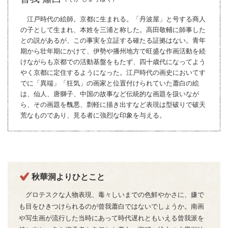
江戸時代の絵師。京都に生まれる。「丹波屋」と号する商人
の子として生まれ、本姓を三浦と称した。高田敬輔に師事した
との説があるが、この事実を立証する確たる証拠はない。青年
期から壮年期にかけて、伊勢や播州地方で旺盛な作画活動を続
けながらも京都での活動基盤をもたず、四十歳代になってよう
やく京都に定住するようになった。江戸時代の画史においてす
でに「異端」「狂気」の画家と位置付けられていた蕭白の絵
は、仙人、唐獅子、中国の故事など伝統的な画題を扱いなが
ら、その画題を醜悪、剽軽に描き出すなど表現は型破りで破天
荒なものであり、見る者に強烈な印象を与える。
秋華洞よりひとこと
グロテスクな人物表現、毒々しいまでの色鮮やかさに、嫌で
も目をひきつけられるのが曾我蕭白ではないでしょうか。南画
や写生画が流行した当時にあって時代遅れともいえる曾我派を