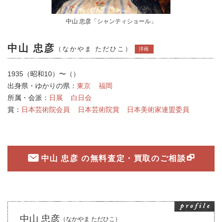
中山 忠彦「シャンティショール」
中山 忠彦
（なかやま ただひこ）
洋画
1935（昭和10）〜（）
出身県・ゆかりの県：
東京
福岡
所属・会派：
日展
白日会
賞：
日本芸術院会員
日本芸術院賞
日本美術家連盟委員
中山 忠彦 の無料査定・買取のご相談
中山 忠彦
（なかやま ただひこ）