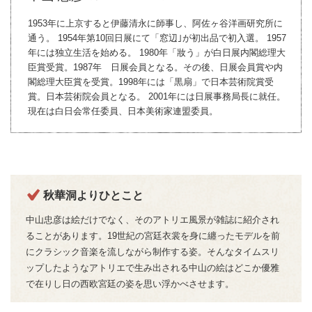
1953年に上京すると伊藤清永に師事し、阿佐ヶ谷洋画研究所に
通う。 1954年第10回日展にて「窓辺｣が初出品で初入選。 1957
年には独立生活を始める。 1980年「妝う」が白日展内閣総理大
臣賞受賞。1987年 日展会員となる。その後、日展会員賞や内
閣総理大臣賞を受賞。1998年には「黒扇」で日本芸術院賞受
賞。日本芸術院会員となる。 2001年には日展事務局長に就任。
現在は白日会常任委員、日本美術家連盟委員。
秋華洞よりひとこと
中山忠彦は絵だけでなく、そのアトリエ風景が雑誌に紹介され
ることがあります。19世紀の宮廷衣裳を身に纏ったモデルを前
にクラシック音楽を流しながら制作する姿。そんなタイムスリ
ップしたようなアトリエで生み出される中山の絵はどこか優雅
で在りし日の西欧宮廷の姿を思い浮かべさせます。