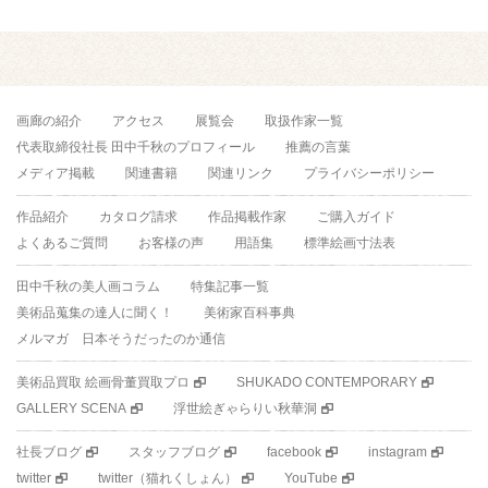
画廊の紹介
アクセス
展覧会
取扱作家一覧
代表取締役社長 田中千秋のプロフィール
推薦の言葉
メディア掲載
関連書籍
関連リンク
プライバシーポリシー
作品紹介
カタログ請求
作品掲載作家
ご購入ガイド
よくあるご質問
お客様の声
用語集
標準絵画寸法表
田中千秋の美人画コラム
特集記事一覧
美術品蒐集の達人に聞く！
美術家百科事典
メルマガ 日本そうだったのか通信
美術品買取 絵画骨董買取プロ
SHUKADO CONTEMPORARY
GALLERY SCENA
浮世絵ぎゃらりい秋華洞
社長ブログ
スタッフブログ
facebook
instagram
twitter
twitter（猫れくしょん）
YouTube