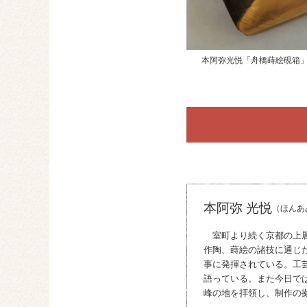
本阿弥光悦「舟橋蒔絵硯箱
本阿弥 光悦
（ほんあ
室町より続く京都の上層
作陶、蒔絵の諸技に通じ
事に発揮されている。工
語っている。また今日で
峰の地を拝領し、制作の