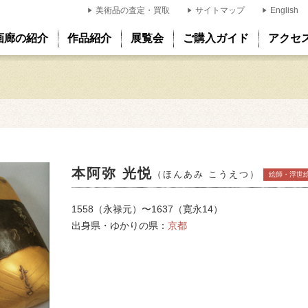
美術品の査定・買取
サイトマップ
English
画廊の紹介
作品紹介
展覧会
ご購入ガイド
アクセ
本阿弥 光悦
（ほんあみ こうえつ）
絵師・浮世
1558（永禄元）〜1637（寛永14）
出身県・ゆかりの県：
京都