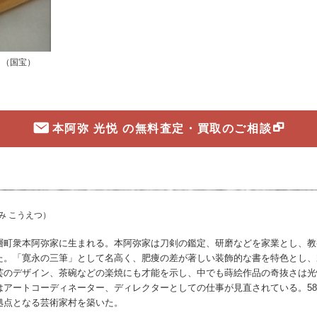
」（国宝）
本阿弥 光悦 の無料査定・買取のご相談
み こうえつ）
町衆本阿弥家に生まれる。本阿弥家は刀剣の鑑定、研磨などを家業とし、教
た。「寛永の三筆」として名高く、肥痩の差が著しい装飾的な書を特色とし、
芸のデザイン、茶碗などの楽焼にも才能を示し、中でも蒔絵作品の奇抜さは光
はアートコーディネーター、ディレクターとしての仕事が見直されている。5
拠点となる芸術家村を築いた。