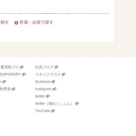
で探す
所属・会派で探す
骨董買取プロ
社長ブログ
TEMPORARY
スタッフブログ
A
facebook
秋華洞
instagram
twitter
twitter（猫れくしょん）
YouTube