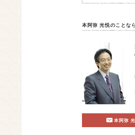
本阿弥 光悦のことな
本阿弥 