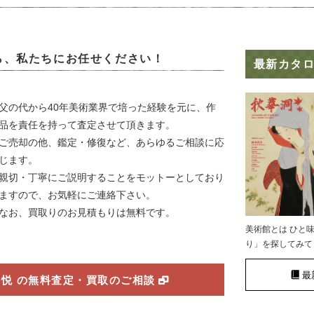
ら、私たちにお任せください！
最新カタ
父の代から40年美術業界で培った経験を元に、
作
品を責任を持って査定させて頂きます。
ご売却の他、鑑定・修復など、あらゆるご相談に応
じます。
親切・丁寧にご説明することをモットーとしており
ますので、お気軽にご連絡下さい。
なお、買取りのお見積もりは無料です。
美術館とは ひと
り」を探してみて
最
光悦 の無料査定・買取のご相談