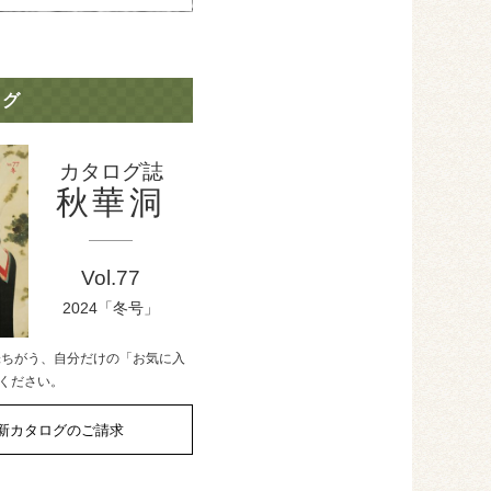
ログ
カタログ誌
秋華洞
Vol.77
2024「冬号」
味ちがう、自分だけの「お気に入
ください。
新カタログのご請求