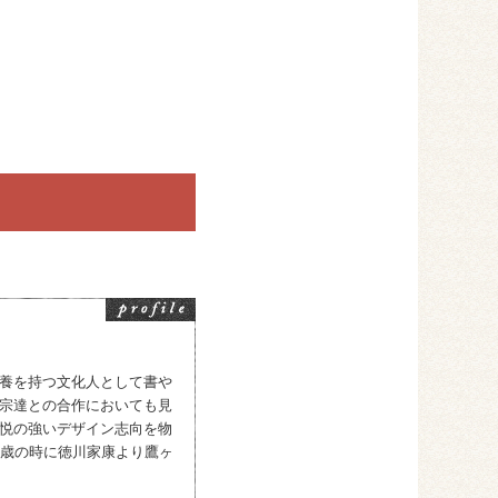
養を持つ文化人として書や
宗達との合作においても見
悦の強いデザイン志向を物
8歳の時に徳川家康より鷹ヶ