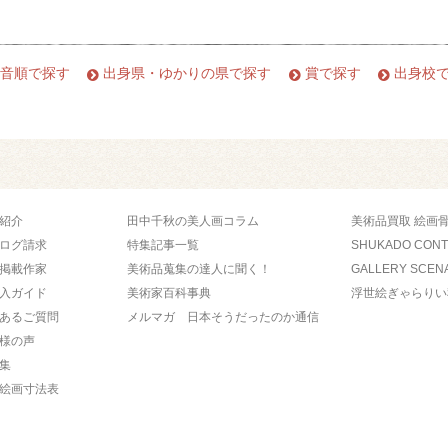
音順で探す
出身県・ゆかりの県で探す
賞で探す
出身校
紹介
田中千秋の美人画コラム
美術品買取 絵画
ログ請求
特集記事一覧
SHUKADO CON
掲載作家
美術品蒐集の達人に聞く！
GALLERY SCEN
入ガイド
美術家百科事典
浮世絵ぎゃらりい
あるご質問
メルマガ 日本そうだったのか通信
様の声
集
絵画寸法表