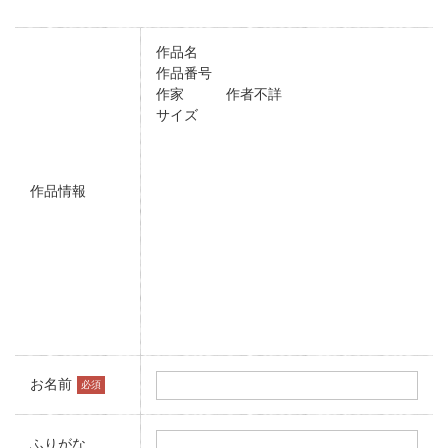
作品名
作品番号
作家 作者不詳
サイズ
作品情報
お名前
ふりがな