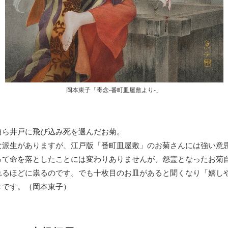
岡本東子「毒念-番町皿屋敷より-」
自ら井戸に飛び込み死を選んだお菊。
な派生がありますが、江戸版「番町皿屋敷」のお菊さんには強い意
って命を落としたことには変わりありませんが、怨霊となったお菊
れるほどに祟るのです。でも十枚目のお皿があると聞くなり「嬉し
きです。（岡本東子）