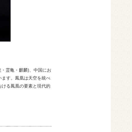
・霊亀・麒麟)、中国にお
います。鳳凰は天空を統べ
おける鳳凰の要素と現代的