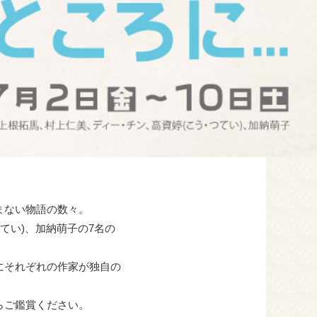
まない物語の数々。
てい)、加納萌子の7名の
にそれぞれの作家が独自の
らご鑑賞ください。