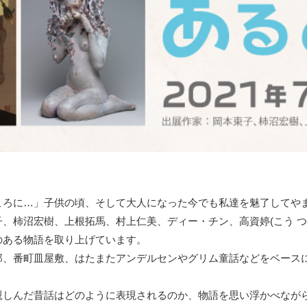
絵画骨董買取プロ
GALLERY SCENA
浮世絵ぎゃらりい秋華洞
ころに…」子供の頃、そして大人になった今でも私達を魅了してや
、柿沼宏樹、上根拓馬、村上仁美、ディー・チン、高資婷(こう つ
のある物語を取り上げています。
郎、番町皿屋敷、はたまたアンデルセンやグリム童話などをベース
親しんだ昔話はどのように表現されるのか、物語を思い浮かべなが