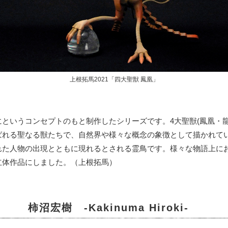
上根拓馬2021「四大聖獣 鳳凰」
というコンセプトのもと制作したシリーズです。4大聖獣(鳳凰・龍
ばれる聖なる獣たちで、自然界や様々な概念の象徴として描かれて
れた人物の出現とともに現れるとされる霊鳥です。様々な物語上に
立体作品にしました。（上根拓馬）
柿沼宏樹 -Kakinuma Hiroki-