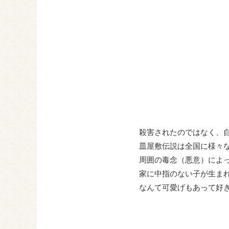
殺害されたのではなく、
皿屋敷伝説は全国に様々
周囲の毒念（悪意）によ
家に中指のない子が生ま
なんて可愛げもあって好