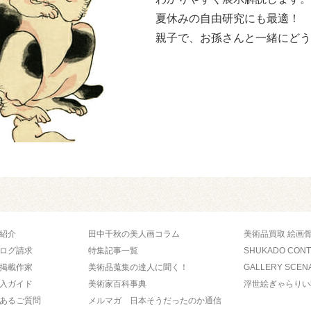
夏休みの自由研究にも最適！
親子で、お孫さんと一緒にどう
紹介
田中千秋の美人画コラム
美術品買取 絵画
ログ請求
特集記事一覧
SHUKADO CON
掲載作家
美術品蒐集の達人に聞く！
GALLERY SCEN
入ガイド
美術家百科事典
浮世絵ぎゃらりい
あるご質問
メルマガ 日本そうだったのか通信