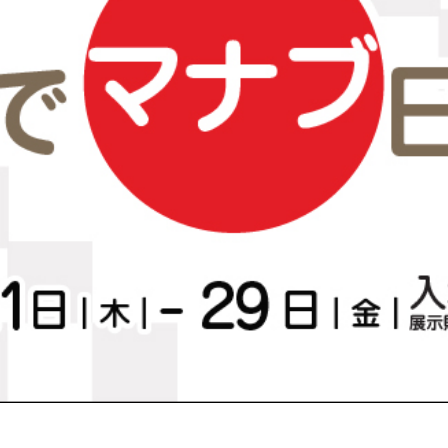
絵画骨董買取プロ
GALLERY SCENA
浮世絵ぎゃらりい秋華洞