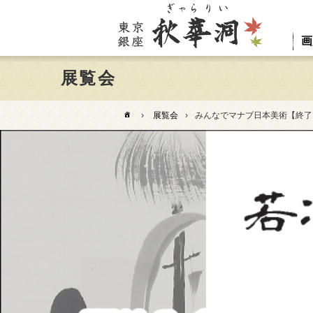
画
展覧会
›
展覧会
›
みんなでマナブ日本美術【終了