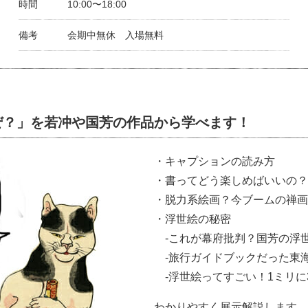
時間
10:00〜18:00
備考
会期中無休 入場無料
ぜ？」を若冲や国芳の作品から学べます！
・キャプションの読み方
・書ってどう楽しめばいいの？
・脱力系絵画？今ブームの禅画
・浮世絵の秘密
-これが幕府批判？国芳の浮世
-旅行ガイドブックだった東海
-浮世絵ってすごい！1ミリに
わかりやすく展示解説します。